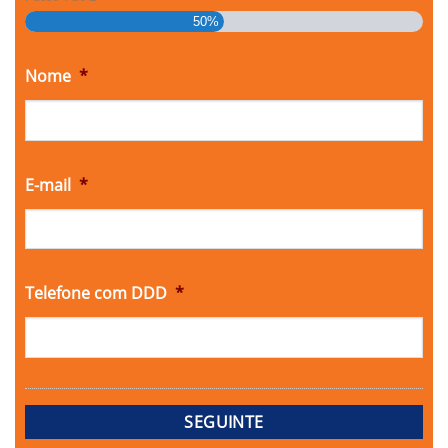
50%
Nome
*
E-mail
*
Telefone com DDD
*