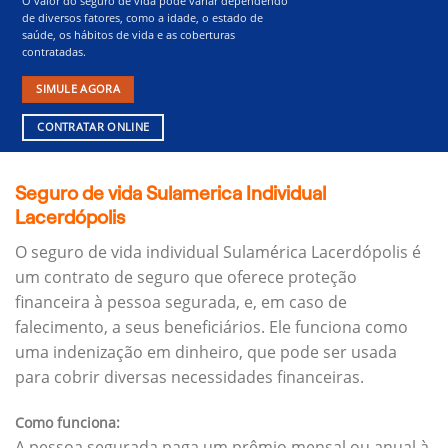
O valor do seguro de vida pode variar dependendo
de diversos fatores, como a idade, o estado de
saúde, os hábitos de vida e as coberturas
contratadas.
SIMULE AGORA
CONTRATAR ONLINE
Seguro de vida Sulamerica Individual
Lacerdópolis
O seguro de vida individual Sulamérica Lacerdópolis é
um contrato de seguro que oferece proteção
financeira à pessoa segurada, e, em caso de
falecimento, a seus beneficiários.
Ele funciona como
uma indenização em dinheiro, que pode ser usada
para cobrir diversas necessidades financeiras.
Como funciona:
A pessoa segurada paga um prêmio mensal ou anual à