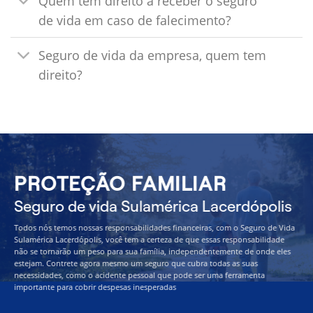
Quem tem direito a receber o seguro
de vida em caso de falecimento?
Seguro de vida da empresa, quem tem
direito?
PROTEÇÃO FAMILIAR
Seguro de vida Sulamérica Lacerdópolis
Todos nós temos nossas responsabilidades financeiras, com o Seguro de Vida
Sulamérica Lacerdópolis, você tem a certeza de que essas responsabilidade
não se tornarão um peso para sua família, independentemente de onde eles
estejam. Contrete agora mesmo um seguro que cubra todas as suas
necessidades, como o acidente pessoal que pode ser uma ferramenta
importante para cobrir despesas inesperadas