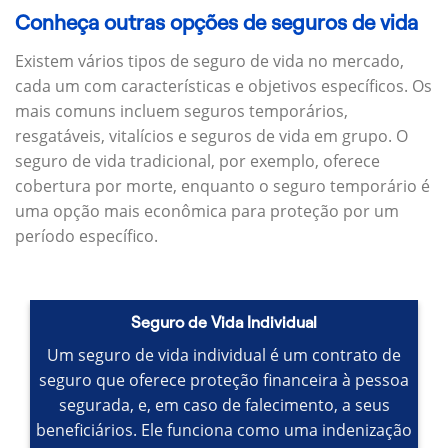
Conheça outras opções de seguros de vida
Existem vários tipos de seguro de vida no mercado,
cada um com características e objetivos específicos.
Os
mais comuns incluem seguros temporários,
resgatáveis, vitalícios e seguros de vida em grupo.
O
seguro de vida tradicional, por exemplo, oferece
cobertura por morte, enquanto o seguro temporário é
uma opção mais econômica para proteção por um
período específico.
Seguro de Vida Individual
Um seguro de vida individual é um contrato de
seguro que oferece proteção financeira à pessoa
segurada, e, em caso de falecimento, a seus
beneficiários.
Ele funciona como uma indenização