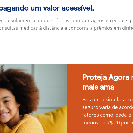
 pagando um valor acessível.
 vida Sulamérica Junqueirópolis com vantagens em vida e q
onsultas médicas à distância e concorra a prêmios em dinh
Proteja Agora
mais ama
Faça uma simulação on
seguro varia de acord
fatores como idade 
menos de R$ 20 por m