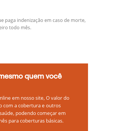
ue paga indenização em caso de morte,
eiro todo mês.
 mesmo quem você
line em nosso site, O valor do
o com a cobertura e outros
e saúde, podendo começar em
ês para coberturas básicas.