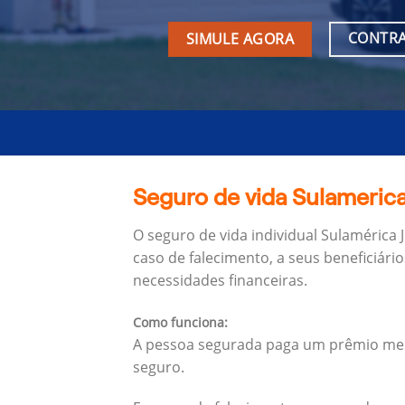
CONTRA
SIMULE AGORA
Seguro de vida Sulamerica
O seguro de vida individual Sulamérica
caso de falecimento, a seus beneficiário
necessidades financeiras.
Como funciona:
A pessoa segurada paga um prêmio mens
seguro.