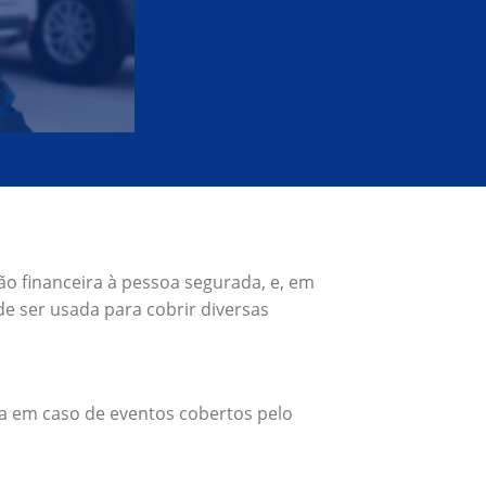
ão financeira à pessoa segurada, e, em
e ser usada para cobrir diversas
a em caso de eventos cobertos pelo