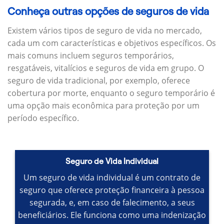
Conheça outras opções de seguros de vida
Existem vários tipos de seguro de vida no mercado,
cada um com características e objetivos específicos.
Os
mais comuns incluem seguros temporários,
resgatáveis, vitalícios e seguros de vida em grupo.
O
seguro de vida tradicional, por exemplo, oferece
cobertura por morte, enquanto o seguro temporário é
uma opção mais econômica para proteção por um
período específico.
Seguro de Vida Individual
Um seguro de vida individual é um contrato de
seguro que oferece proteção financeira à pessoa
segurada, e, em caso de falecimento, a seus
beneficiários.
Ele funciona como uma indenização