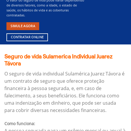
O valor do seguro de vida pode variar dependendo
de diversos fatores, como a idade, o estado de
saúde, os hábitos de vida e as coberturas
contratadas.
SIMULE AGORA
CONTRATAR ONLINE
Seguro de vida Sulamerica Individual Juarez
Távora
O seguro de vida individual Sulamérica Juarez Távora é
um contrato de seguro que oferece proteção
financeira à pessoa segurada, e, em caso de
falecimento, a seus beneficiários.
Ele funciona como
uma indenização em dinheiro, que pode ser usada
para cobrir diversas necessidades financeiras.
Como funciona:
A pessoa segurada paga um prêmio mensal ou anual à