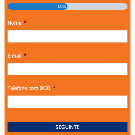
50%
Nome
*
E-mail
*
Telefone com DDD
*