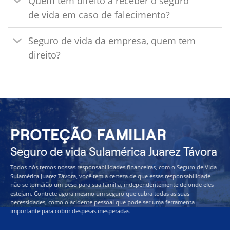
Quem tem direito a receber o seguro
de vida em caso de falecimento?
Seguro de vida da empresa, quem tem
direito?
PROTEÇÃO FAMILIAR
Seguro de vida Sulamérica Juarez Távora
Todos nós temos nossas responsabilidades financeiras, com o Seguro de Vida
Sulamérica Juarez Távora, você tem a certeza de que essas responsabilidade
não se tornarão um peso para sua família, independentemente de onde eles
estejam. Contrete agora mesmo um seguro que cubra todas as suas
necessidades, como o acidente pessoal que pode ser uma ferramenta
importante para cobrir despesas inesperadas