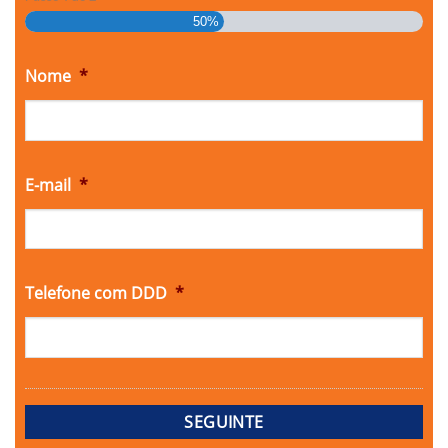
50%
Nome
*
E-mail
*
Telefone com DDD
*