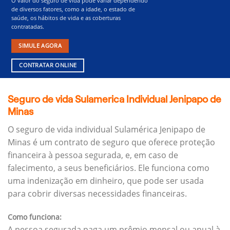
O valor do seguro de vida pode variar dependendo
de diversos fatores, como a idade, o estado de
saúde, os hábitos de vida e as coberturas
contratadas.
SIMULE AGORA
CONTRATAR ONLINE
Seguro de vida Sulamerica Individual Jenipapo de
Minas
O seguro de vida individual Sulamérica Jenipapo de
Minas é um contrato de seguro que oferece proteção
financeira à pessoa segurada, e, em caso de
falecimento, a seus beneficiários.
Ele funciona como
uma indenização em dinheiro, que pode ser usada
para cobrir diversas necessidades financeiras.
Como funciona:
A pessoa segurada paga um prêmio mensal ou anual à