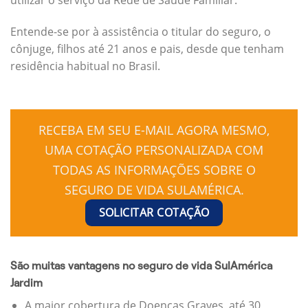
Entende-se por à assistência o titular do seguro, o
cônjuge, filhos até 21 anos e pais, desde que tenham
residência habitual no Brasil.
RECEBA EM SEU E-MAIL AGORA MESMO,
UMA COTAÇÃO PERSONALIZADA COM
TODAS AS INFORMAÇÕES SOBRE O
SEGURO DE VIDA SULAMÉRICA.
SOLICITAR COTAÇÃO
São muitas vantagens no seguro de vida SulAmérica
Jardim
A maior cobertura de Doenças Graves, até 30