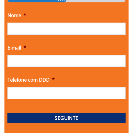
Nome
*
E-mail
*
Telefone com DDD
*