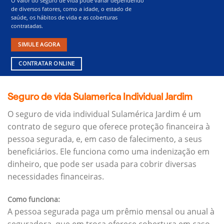
O valor do seguro de vida pode variar dependendo
de diversos fatores, como a idade, o estado de
saúde, os hábitos de vida e as coberturas
contratadas.
SIMULE AGORA
CONTRATAR ONLINE
Seguro de vida Sulamerica Individual Jardim
O seguro de vida individual Sulamérica Jardim é um
contrato de seguro que oferece proteção financeira à
pessoa segurada, e, em caso de falecimento, a seus
beneficiários.
Ele funciona como uma indenização em
dinheiro, que pode ser usada para cobrir diversas
necessidades financeiras.
Como funciona:
A pessoa segurada paga um prêmio mensal ou anual à