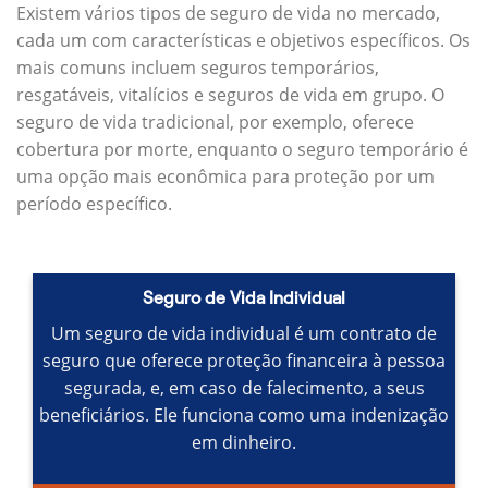
Existem vários tipos de seguro de vida no mercado,
cada um com características e objetivos específicos.
Os
mais comuns incluem seguros temporários,
resgatáveis, vitalícios e seguros de vida em grupo.
O
seguro de vida tradicional, por exemplo, oferece
cobertura por morte, enquanto o seguro temporário é
uma opção mais econômica para proteção por um
período específico.
Seguro de Vida Individual
Um seguro de vida individual é um contrato de
seguro que oferece proteção financeira à pessoa
segurada, e, em caso de falecimento, a seus
beneficiários.
Ele funciona como uma indenização
em dinheiro.