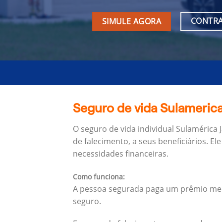
CONTRA
SIMULE AGORA
Seguro de vida Sulamerica
O seguro de vida individual Sulamérica
de falecimento, a seus beneficiários.
Ele
necessidades financeiras.
Como funciona:
A pessoa segurada paga um prêmio mens
seguro.