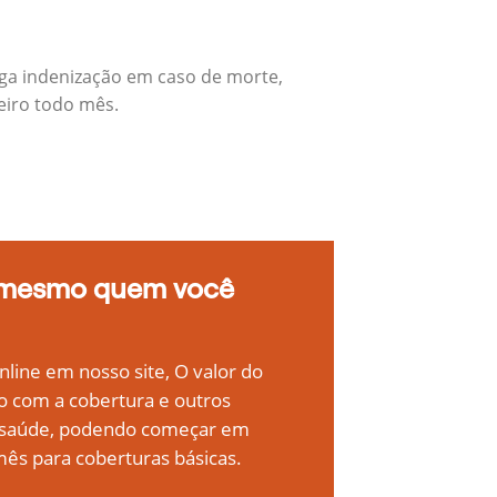
aga indenização em caso de morte,
eiro todo mês.
 mesmo quem você
line em nosso site, O valor do
o com a cobertura e outros
e saúde, podendo começar em
ês para coberturas básicas.