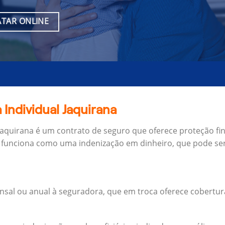
TAR ONLINE
 Individual Jaquirana
 Jaquirana é um contrato de seguro que oferece proteção fi
 funciona como uma indenização em dinheiro, que pode ser
al ou anual à seguradora, que em troca oferece cobertur