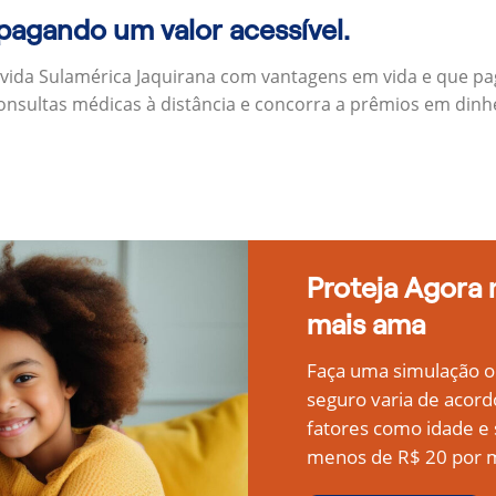
 pagando um valor acessível.
 vida Sulamérica Jaquirana com vantagens em vida e que p
onsultas médicas à distância e concorra a prêmios em dinh
Proteja Agora
mais ama
Faça uma simulação on
seguro varia de acord
fatores como idade 
menos de R$ 20 por m