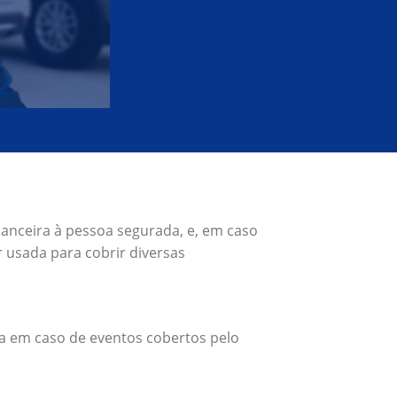
nanceira à pessoa segurada, e, em caso
 usada para cobrir diversas
a em caso de eventos cobertos pelo