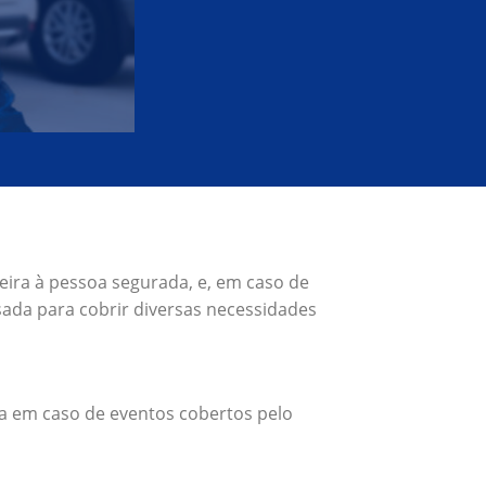
eira à pessoa segurada, e, em caso de
ada para cobrir diversas necessidades
a em caso de eventos cobertos pelo