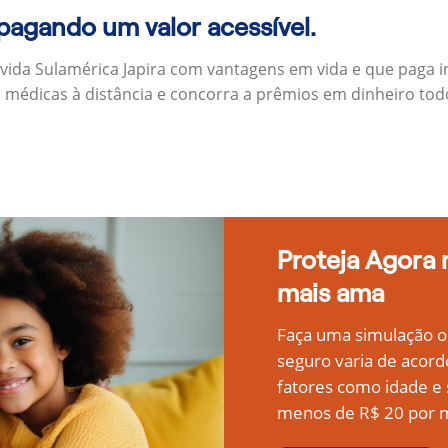
 pagando um valor acessível.
 vida Sulamérica Japira com vantagens em vida e que paga 
s médicas à distância e concorra a prêmios em dinheiro to
Proteja Agora
mais ama
Faça uma simulação on
seguro varia de acord
fatores como idade 
menos de R$ 20 por m