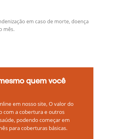
indenização em caso de morte, doença
do mês.
 mesmo quem você
line em nosso site, O valor do
o com a cobertura e outros
e saúde, podendo começar em
ês para coberturas básicas.