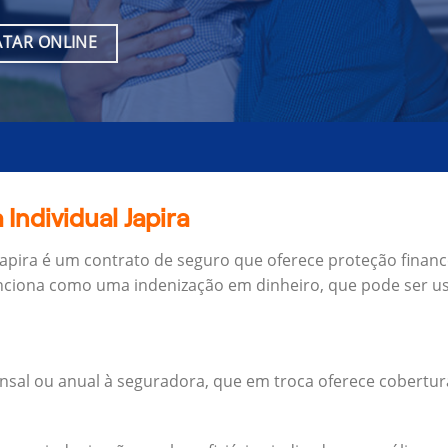
TAR ONLINE
Individual Japira
Japira é um contrato de seguro que oferece proteção financ
unciona como uma indenização em dinheiro, que pode ser us
al ou anual à seguradora, que em troca oferece cobertur