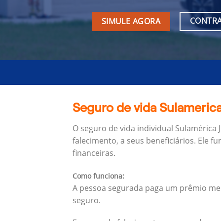
CONTRA
SIMULE AGORA
Seguro de vida Sulamerica 
O seguro de vida individual Sulamérica 
falecimento, a seus beneficiários.
Ele f
financeiras.
Como funciona:
A pessoa segurada paga um prêmio mens
seguro.