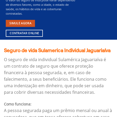
O valor do seguro de vida pode variar dependendo
de diversos fatores, como a idade, o estado de
saúde, os hábitos de vida e as coberturas
contratadas.
SIMULE AGORA
CONTRATAR ONLINE
Seguro de vida Sulamerica Individual Jaguariaíva
O seguro de vida individual Sulamérica Jaguariaíva é
um contrato de seguro que oferece proteção
financeira à pessoa segurada, e, em caso de
falecimento, a seus beneficiários.
Ele funciona como
uma indenização em dinheiro, que pode ser usada
para cobrir diversas necessidades financeiras.
Como funciona:
A pessoa segurada paga um prêmio mensal ou anual à