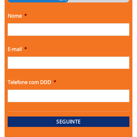
Nome
*
E-mail
*
Telefone com DDD
*