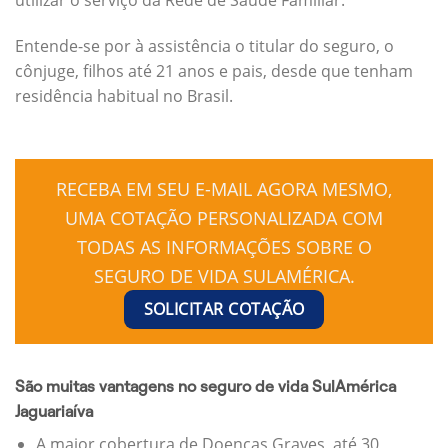
Entende-se por à assistência o titular do seguro, o
cônjuge, filhos até 21 anos e pais, desde que tenham
residência habitual no Brasil.
RECEBA EM SEU E-MAIL AGORA MESMO,
UMA COTAÇÃO PERSONALIZADA COM
TODAS AS INFORMAÇÕES SOBRE O
SEGURO DE VIDA SULAMÉRICA.
SOLICITAR COTAÇÃO
São muitas vantagens no seguro de vida SulAmérica
Jaguariaíva
A maior cobertura de Doenças Graves, até 30