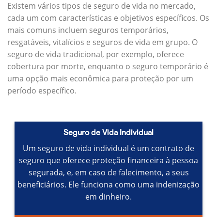
Existem vários tipos de seguro de vida no mercado,
cada um com características e objetivos específicos.
Os
mais comuns incluem seguros temporários,
resgatáveis, vitalícios e seguros de vida em grupo.
O
seguro de vida tradicional, por exemplo, oferece
cobertura por morte, enquanto o seguro temporário é
uma opção mais econômica para proteção por um
período específico.
Seguro de Vida Individual
Um seguro de vida individual é um contrato de
seguro que oferece proteção financeira à pessoa
segurada, e, em caso de falecimento, a seus
beneficiários.
Ele funciona como uma indenização
em dinheiro.