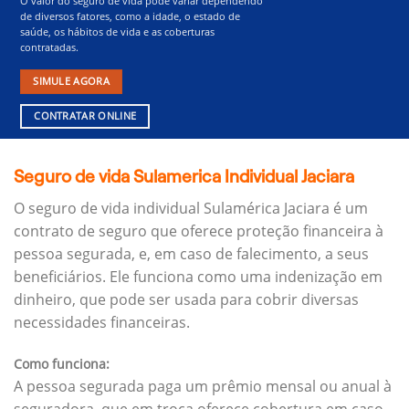
O valor do seguro de vida pode variar dependendo
de diversos fatores, como a idade, o estado de
saúde, os hábitos de vida e as coberturas
contratadas.
SIMULE AGORA
CONTRATAR ONLINE
Seguro de vida Sulamerica Individual Jaciara
O seguro de vida individual Sulamérica Jaciara é um
contrato de seguro que oferece proteção financeira à
pessoa segurada, e, em caso de falecimento, a seus
beneficiários.
Ele funciona como uma indenização em
dinheiro, que pode ser usada para cobrir diversas
necessidades financeiras.
Como funciona:
A pessoa segurada paga um prêmio mensal ou anual à