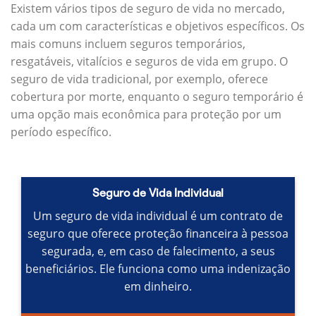
Existem vários tipos de seguro de vida no mercado,
cada um com características e objetivos específicos.
Os
mais comuns incluem seguros temporários,
resgatáveis, vitalícios e seguros de vida em grupo.
O
seguro de vida tradicional, por exemplo, oferece
cobertura por morte, enquanto o seguro temporário é
uma opção mais econômica para proteção por um
período específico.
Seguro de Vida Individual
Um seguro de vida individual é um contrato de
seguro que oferece proteção financeira à pessoa
segurada, e, em caso de falecimento, a seus
beneficiários.
Ele funciona como uma indenização
em dinheiro.