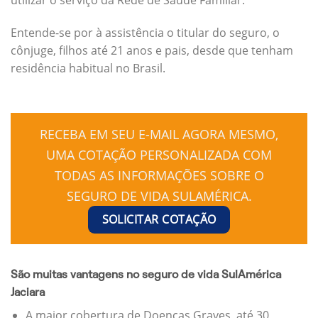
Entende-se por à assistência o titular do seguro, o
cônjuge, filhos até 21 anos e pais, desde que tenham
residência habitual no Brasil.
RECEBA EM SEU E-MAIL AGORA MESMO,
UMA COTAÇÃO PERSONALIZADA COM
TODAS AS INFORMAÇÕES SOBRE O
SEGURO DE VIDA SULAMÉRICA.
SOLICITAR COTAÇÃO
São muitas vantagens no seguro de vida SulAmérica
Jaciara
A maior cobertura de Doenças Graves, até 30