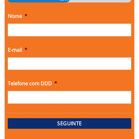
Nome
*
E-mail
*
Telefone com DDD
*