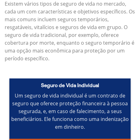
Existem vários tipos de seguro de vida no mercado,
cada um com características e objetivos específicos.
Os
mais comuns incluem seguros temporários,
resgatáveis, vitalícios e seguros de vida em grupo.
O
seguro de vida tradicional, por exemplo, oferece
cobertura por morte, enquanto o seguro temporário é
uma opção mais econômica para proteção por um
período específico.
Seguro de Vida Individual
Um seguro de vida individual é um contrato de
seguro que oferece proteção financeira à pessoa
segurada, e, em caso de falecimento, a seus
beneficiários.
Ele funciona como uma indenização
em dinheiro.