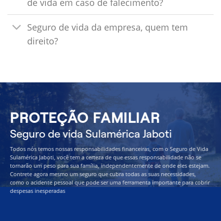
de vida em caso de falecimento?
Seguro de vida da empresa, quem tem
direito?
PROTEÇÃO FAMILIAR
Seguro de vida Sulamérica Jaboti
Todos nós temos nossas responsabilidades financeiras, com o Seguro de Vida
Sulamérica Jaboti, você tem a certeza de que essas responsabilidade não se
tornarão um peso para sua família, independentemente de onde eles estejam.
Contrete agora mesmo um seguro que cubra todas as suas necessidades,
como o acidente pessoal que pode ser uma ferramenta importante para cobrir
despesas inesperadas