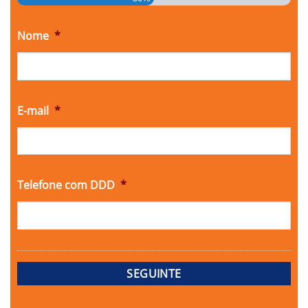
Nome
*
E-mail
*
Telefone com DDD
*