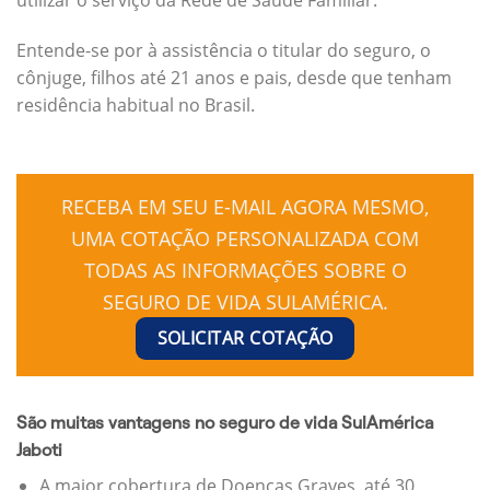
Entende-se por à assistência o titular do seguro, o
cônjuge, filhos até 21 anos e pais, desde que tenham
residência habitual no Brasil.
RECEBA EM SEU E-MAIL AGORA MESMO,
UMA COTAÇÃO PERSONALIZADA COM
TODAS AS INFORMAÇÕES SOBRE O
SEGURO DE VIDA SULAMÉRICA.
SOLICITAR COTAÇÃO
São muitas vantagens no seguro de vida SulAmérica
Jaboti
A maior cobertura de Doenças Graves, até 30