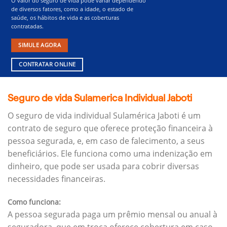
O valor do seguro de vida pode variar dependendo
de diversos fatores, como a idade, o estado de
saúde, os hábitos de vida e as coberturas
contratadas.
SIMULE AGORA
CONTRATAR ONLINE
Seguro de vida Sulamerica Individual Jaboti
O seguro de vida individual Sulamérica Jaboti é um
contrato de seguro que oferece proteção financeira à
pessoa segurada, e, em caso de falecimento, a seus
beneficiários.
Ele funciona como uma indenização em
dinheiro, que pode ser usada para cobrir diversas
necessidades financeiras.
Como funciona:
A pessoa segurada paga um prêmio mensal ou anual à