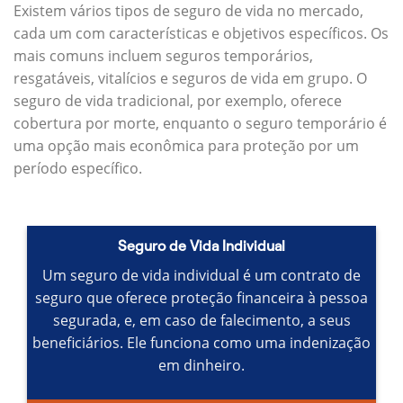
Existem vários tipos de seguro de vida no mercado,
cada um com características e objetivos específicos.
Os
mais comuns incluem seguros temporários,
resgatáveis, vitalícios e seguros de vida em grupo.
O
seguro de vida tradicional, por exemplo, oferece
cobertura por morte, enquanto o seguro temporário é
uma opção mais econômica para proteção por um
período específico.
Seguro de Vida Individual
Um seguro de vida individual é um contrato de
seguro que oferece proteção financeira à pessoa
segurada, e, em caso de falecimento, a seus
beneficiários.
Ele funciona como uma indenização
em dinheiro.