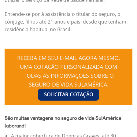
Entende-se por à assistência o titular do seguro, o
cônjuge, filhos até 21 anos e pais, desde que tenham
residência habitual no Brasil.
RECEBA EM SEU E-MAIL AGORA MESMO,
UMA COTAÇÃO PERSONALIZADA COM
TODAS AS INFORMAÇÕES SOBRE O
SEGURO DE VIDA SULAMÉRICA.
SOLICITAR COTAÇÃO
São muitas vantagens no seguro de vida SulAmérica
Jaborandi
A maior cobertura de Doenças Graves, até 30