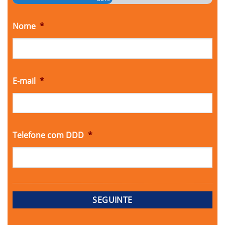
Nome
*
E-mail
*
Telefone com DDD
*