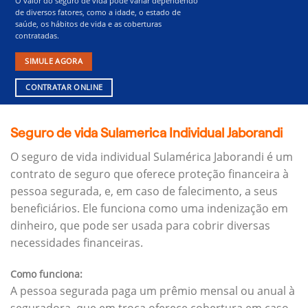
O valor do seguro de vida pode variar dependendo
de diversos fatores, como a idade, o estado de
saúde, os hábitos de vida e as coberturas
contratadas.
SIMULE AGORA
CONTRATAR ONLINE
Seguro de vida Sulamerica Individual Jaborandi
O seguro de vida individual Sulamérica Jaborandi é um
contrato de seguro que oferece proteção financeira à
pessoa segurada, e, em caso de falecimento, a seus
beneficiários.
Ele funciona como uma indenização em
dinheiro, que pode ser usada para cobrir diversas
necessidades financeiras.
Como funciona:
A pessoa segurada paga um prêmio mensal ou anual à