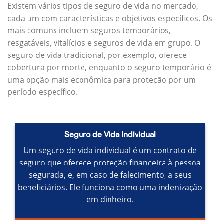
Existem vários tipos de seguro de vida no mercado,
cada um com características e objetivos específicos.
Os
mais comuns incluem seguros temporários,
resgatáveis, vitalícios e seguros de vida em grupo.
O
seguro de vida tradicional, por exemplo, oferece
cobertura por morte, enquanto o seguro temporário é
uma opção mais econômica para proteção por um
período específico.
Seguro de Vida Individual
Um seguro de vida individual é um contrato de
seguro que oferece proteção financeira à pessoa
segurada, e, em caso de falecimento, a seus
beneficiários.
Ele funciona como uma indenização
em dinheiro.