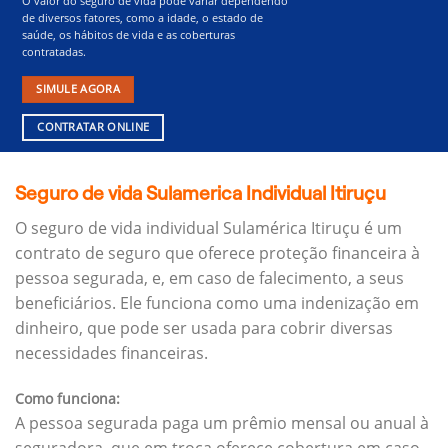
O valor do seguro de vida pode variar dependendo
de diversos fatores, como a idade, o estado de
saúde, os hábitos de vida e as coberturas
contratadas.
SIMULE AGORA
CONTRATAR ONLINE
Seguro de vida Sulamerica Individual Itiruçu
O seguro de vida individual Sulamérica Itiruçu é um
contrato de seguro que oferece proteção financeira à
pessoa segurada, e, em caso de falecimento, a seus
beneficiários.
Ele funciona como uma indenização em
dinheiro, que pode ser usada para cobrir diversas
necessidades financeiras.
Como funciona:
A pessoa segurada paga um prêmio mensal ou anual à