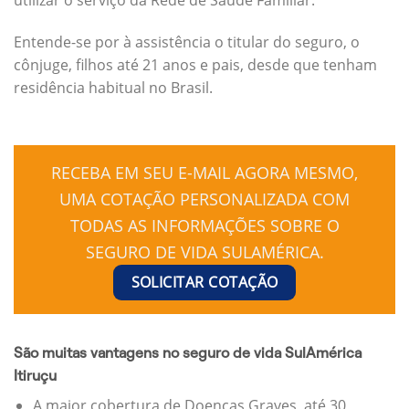
Entende-se por à assistência o titular do seguro, o
cônjuge, filhos até 21 anos e pais, desde que tenham
residência habitual no Brasil.
RECEBA EM SEU E-MAIL AGORA MESMO,
UMA COTAÇÃO PERSONALIZADA COM
TODAS AS INFORMAÇÕES SOBRE O
SEGURO DE VIDA SULAMÉRICA.
SOLICITAR COTAÇÃO
São muitas vantagens no seguro de vida SulAmérica
Itiruçu
A maior cobertura de Doenças Graves, até 30