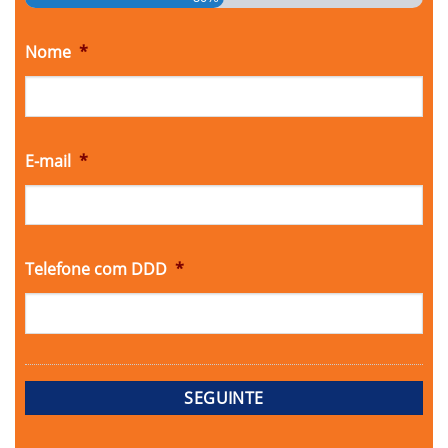
Nome
*
E-mail
*
Telefone com DDD
*