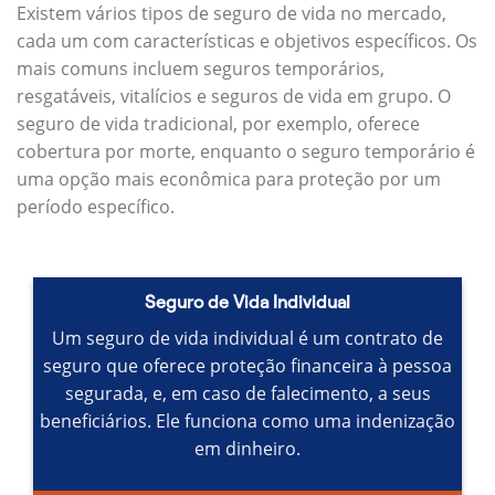
Existem vários tipos de seguro de vida no mercado,
cada um com características e objetivos específicos.
Os
mais comuns incluem seguros temporários,
resgatáveis, vitalícios e seguros de vida em grupo.
O
seguro de vida tradicional, por exemplo, oferece
cobertura por morte, enquanto o seguro temporário é
uma opção mais econômica para proteção por um
período específico.
Seguro de Vida Individual
Um seguro de vida individual é um contrato de
seguro que oferece proteção financeira à pessoa
segurada, e, em caso de falecimento, a seus
beneficiários.
Ele funciona como uma indenização
em dinheiro.