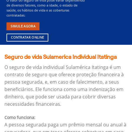
O valor do seguro de vida pode variar dependendo
de diversos fatores, como a idade, o estado de
saúde, os hábitos de vida e as coberturas
contratadas.
SIMULE AGORA
CONTRATAR ONLINE
Seguro de vida Sulamerica Individual Itatinga
O seguro de vida individual Sulamérica Itatinga é um
contrato de seguro que oferece proteção financeira à
pessoa segurada, e, em caso de falecimento, a seus
beneficiários.
Ele funciona como uma indenização em
dinheiro, que pode ser usada para cobrir diversas
necessidades financeiras.
Como funciona:
A pessoa segurada paga um prêmio mensal ou anual à