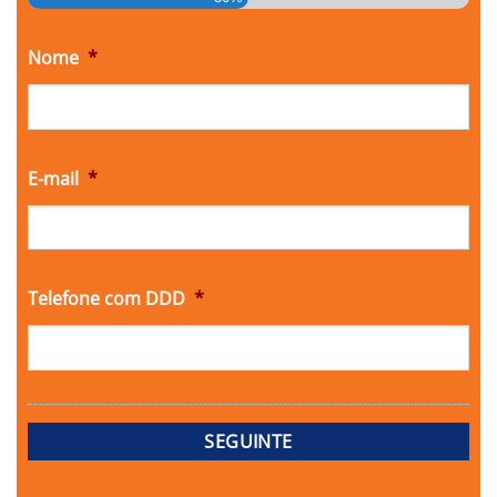
Nome
*
E-mail
*
Telefone com DDD
*