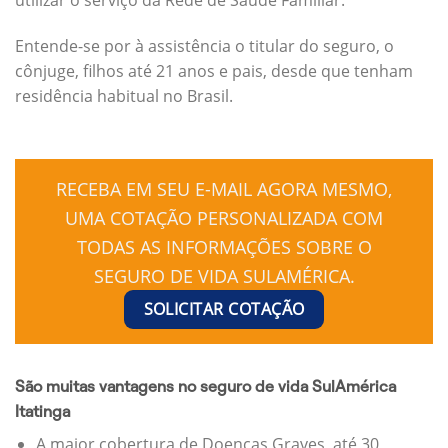
Entende-se por à assistência o titular do seguro, o
cônjuge, filhos até 21 anos e pais, desde que tenham
residência habitual no Brasil.
RECEBA EM SEU E-MAIL AGORA MESMO,
UMA COTAÇÃO PERSONALIZADA COM
TODAS AS INFORMAÇÕES SOBRE O
SEGURO DE VIDA SULAMÉRICA.
SOLICITAR COTAÇÃO
São muitas vantagens no seguro de vida SulAmérica
Itatinga
A maior cobertura de Doenças Graves, até 30