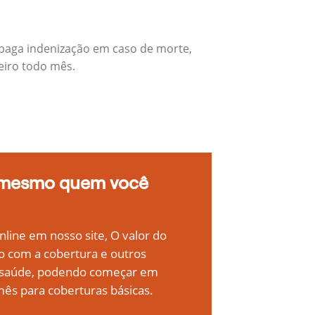
 paga indenização em caso de morte,
eiro todo mês.
 mesmo quem você
line em nosso site, O valor do
o com a cobertura e outros
e saúde, podendo começar em
ês para coberturas básicas.