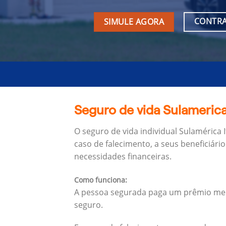
CONTRA
SIMULE AGORA
Seguro de vida Sulamerica
O seguro de vida individual Sulamérica
caso de falecimento, a seus beneficiário
necessidades financeiras.
Como funciona:
A pessoa segurada paga um prêmio mens
seguro.