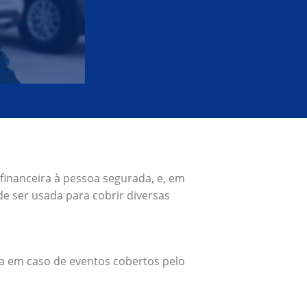
financeira à pessoa segurada, e, em
e ser usada para cobrir diversas
a em caso de eventos cobertos pelo