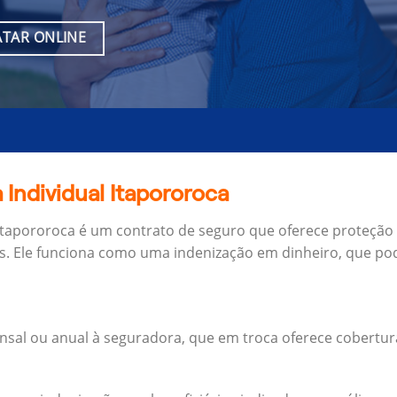
TAR ONLINE
 Individual Itapororoca
 Itapororoca é um contrato de seguro que oferece proteção 
s.
Ele funciona como uma indenização em dinheiro, que pod
al ou anual à seguradora, que em troca oferece cobertur