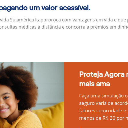
 pagando um valor acessível.
 vida Sulamérica Itapororoca com vantagens em vida e que
onsultas médicas à distância e concorra a prêmios em dinh
Proteja Agora
mais ama
Faça uma simulação on
seguro varia de acord
fatores como idade 
menos de R$ 20 por m