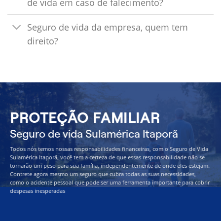
de vida em caso de falecimento?
Seguro de vida da empresa, quem tem
direito?
PROTEÇÃO FAMILIAR
Seguro de vida Sulamérica Itaporã
Todos nós temos nossas responsabilidades financeiras, com o Seguro de Vida
Sulamérica Itaporã, você tem a certeza de que essas responsabilidade não se
tornarão um peso para sua família, independentemente de onde eles estejam.
Contrete agora mesmo um seguro que cubra todas as suas necessidades,
como o acidente pessoal que pode ser uma ferramenta importante para cobrir
despesas inesperadas