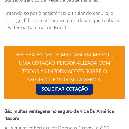
Entende-se por à assistência o titular do seguro, o
cônjuge, filhos até 21 anos e pais, desde que tenham
residência habitual no Brasil.
RECEBA EM SEU E-MAIL AGORA MESMO,
UMA COTAÇÃO PERSONALIZADA COM
TODAS AS INFORMAÇÕES SOBRE O
SEGURO DE VIDA SULAMÉRICA.
SOLICITAR COTAÇÃO
São muitas vantagens no seguro de vida SulAmérica
Itaporã
A maior cobertura de Doenças Graves, até 30