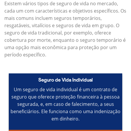
Existem vários tipos de seguro de vida no mercado,
cada um com características e objetivos específicos.
Os
mais comuns incluem seguros temporários,
resgatáveis, vitalícios e seguros de vida em grupo.
O
seguro de vida tradicional, por exemplo, oferece
cobertura por morte, enquanto o seguro temporário é
uma opção mais econômica para proteção por um
período específico.
Seguro de Vida Individual
Um seguro de vida individual é um contrato de
seguro que oferece proteção financeira à pessoa
segurada, e, em caso de falecimento, a seus
beneficiários.
Ele funciona como uma indenização
em dinheiro.