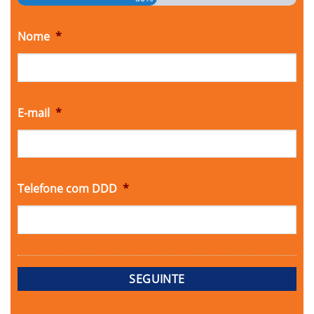
Nome
*
E-mail
*
Telefone com DDD
*