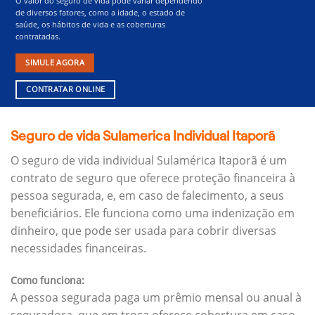
O valor do seguro de vida pode variar dependendo
de diversos fatores, como a idade, o estado de
saúde, os hábitos de vida e as coberturas
contratadas.
SIMULE AGORA
CONTRATAR ONLINE
Seguro de vida Sulamerica Individual Itaporã
O seguro de vida individual Sulamérica Itaporã é um
contrato de seguro que oferece proteção financeira à
pessoa segurada, e, em caso de falecimento, a seus
beneficiários.
Ele funciona como uma indenização em
dinheiro, que pode ser usada para cobrir diversas
necessidades financeiras.
Como funciona:
A pessoa segurada paga um prêmio mensal ou anual à