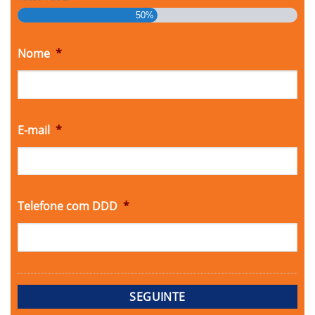
50%
Nome
*
E-mail
*
Telefone com DDD
*