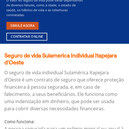
O valor do seguro de vida pode variar dependendo
de diversos fatores, como a idade, o estado de
saúde, os hábitos de vida e as coberturas
contratadas.
SIMULE AGORA
CONTRATAR ONLINE
Seguro de vida Sulamerica Individual Itapejara
d’Oeste
O seguro de vida individual Sulamérica Itapejara
d’Oeste é um contrato de seguro que oferece proteção
financeira à pessoa segurada, e, em caso de
falecimento, a seus beneficiários.
Ele funciona como
uma indenização em dinheiro, que pode ser usada
para cobrir diversas necessidades financeiras.
Como funciona:
A pessoa segurada paga um prêmio mensal ou anual à