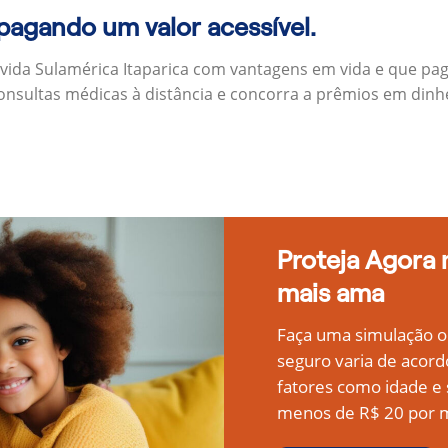
 pagando um valor acessível.
vida Sulamérica Itaparica com vantagens em vida e que pa
onsultas médicas à distância e concorra a prêmios em dinh
Proteja Agora
mais ama
Faça uma simulação on
seguro varia de acord
fatores como idade 
menos de R$ 20 por m