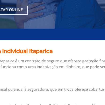
TAR ONLINE
Individual Itaparica
Itaparica é um contrato de seguro que oferece proteção fin
 funciona como uma indenização em dinheiro, que pode ser
al ou anual à seguradora, que em troca oferece cobertur