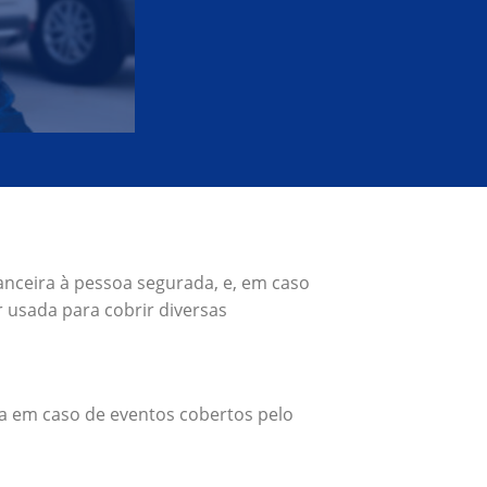
anceira à pessoa segurada, e, em caso
 usada para cobrir diversas
a em caso de eventos cobertos pelo