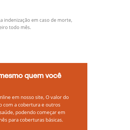
ga indenização em caso de morte,
eiro todo mês.
 mesmo quem você
line em nosso site, O valor do
o com a cobertura e outros
e saúde, podendo começar em
ês para coberturas básicas.