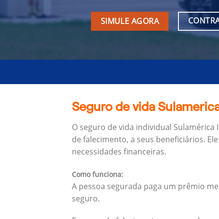
CONTRA
SIMULE AGORA
Seguro de vida Sulamerica 
O seguro de vida individual Sulamérica 
de falecimento, a seus beneficiários.
Ele
necessidades financeiras.
Como funciona:
A pessoa segurada paga um prêmio mens
seguro.