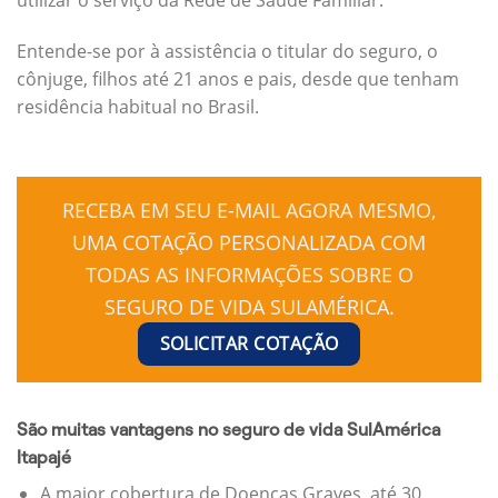
Entende-se por à assistência o titular do seguro, o
cônjuge, filhos até 21 anos e pais, desde que tenham
residência habitual no Brasil.
RECEBA EM SEU E-MAIL AGORA MESMO,
UMA COTAÇÃO PERSONALIZADA COM
TODAS AS INFORMAÇÕES SOBRE O
SEGURO DE VIDA SULAMÉRICA.
SOLICITAR COTAÇÃO
São muitas vantagens no seguro de vida SulAmérica
Itapajé
A maior cobertura de Doenças Graves, até 30