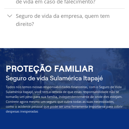
de vida em caso de falecimento?
Seguro de vida da empresa, quem tem
direito?
PROTEÇÃO FAMILIAR
Seguro de vida Sulamérica Itapajé
Todos nós temos nossas responsabilidades financeiras, com o Seguro de Vida
Sulamérica Itapajé, você tem a certeza de que essas responsabilidade não se
tornarão um peso para sua família, independentemente de onde eles estejam.
Contrete agora mesmo um seguro que cubra todas as suas necessidades,
como o acidente pessoal que pode ser uma ferramenta importante para cobrir
despesas inesperadas