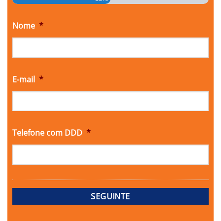
Nome
*
E-mail
*
Telefone com DDD
*