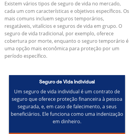
Existem vários tipos de seguro de vida no mercado,
cada um com características e objetivos específicos.
Os
mais comuns incluem seguros temporários,
resgatáveis, vitalícios e seguros de vida em grupo.
O
seguro de vida tradicional, por exemplo, oferece
cobertura por morte, enquanto o seguro temporário é
uma opção mais econômica para proteção por um
período específico.
Seguro de Vida Individual
Um seguro de vida individual é um contrato de
seguro que oferece proteção financeira à pessoa
segurada, e, em caso de falecimento, a seus
beneficiários.
Ele funciona como uma indenização
em dinheiro.