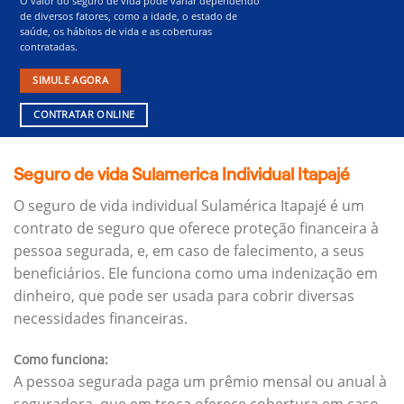
O valor do seguro de vida pode variar dependendo
de diversos fatores, como a idade, o estado de
saúde, os hábitos de vida e as coberturas
contratadas.
SIMULE AGORA
CONTRATAR ONLINE
Seguro de vida Sulamerica Individual Itapajé
O seguro de vida individual Sulamérica Itapajé é um
contrato de seguro que oferece proteção financeira à
pessoa segurada, e, em caso de falecimento, a seus
beneficiários.
Ele funciona como uma indenização em
dinheiro, que pode ser usada para cobrir diversas
necessidades financeiras.
Como funciona:
A pessoa segurada paga um prêmio mensal ou anual à