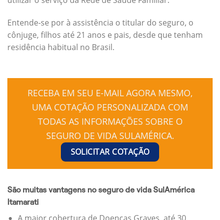
Entende-se por à assistência o titular do seguro, o
cônjuge, filhos até 21 anos e pais, desde que tenham
residência habitual no Brasil.
RECEBA EM SEU E-MAIL AGORA MESMO,
UMA COTAÇÃO PERSONALIZADA COM
TODAS AS INFORMAÇÕES SOBRE O
SEGURO DE VIDA SULAMÉRICA.
SOLICITAR COTAÇÃO
São muitas vantagens no seguro de vida SulAmérica
Itamarati
A maior cobertura de Doenças Graves, até 30