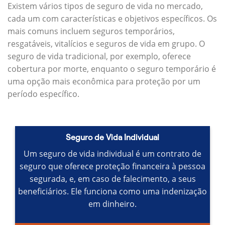
Existem vários tipos de seguro de vida no mercado,
cada um com características e objetivos específicos.
Os
mais comuns incluem seguros temporários,
resgatáveis, vitalícios e seguros de vida em grupo.
O
seguro de vida tradicional, por exemplo, oferece
cobertura por morte, enquanto o seguro temporário é
uma opção mais econômica para proteção por um
período específico.
Seguro de Vida Individual
Um seguro de vida individual é um contrato de
seguro que oferece proteção financeira à pessoa
segurada, e, em caso de falecimento, a seus
beneficiários.
Ele funciona como uma indenização
em dinheiro.