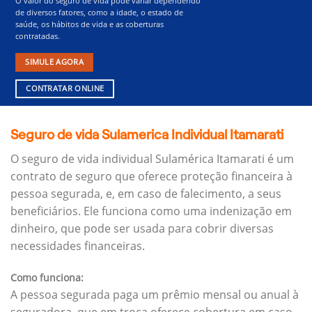
O valor do seguro de vida pode variar dependendo
de diversos fatores, como a idade, o estado de
saúde, os hábitos de vida e as coberturas
contratadas.
SIMULE AGORA
CONTRATAR ONLINE
Seguro de vida Sulamerica Individual Itamarati
O seguro de vida individual Sulamérica Itamarati é um
contrato de seguro que oferece proteção financeira à
pessoa segurada, e, em caso de falecimento, a seus
beneficiários.
Ele funciona como uma indenização em
dinheiro, que pode ser usada para cobrir diversas
necessidades financeiras.
Como funciona:
A pessoa segurada paga um prêmio mensal ou anual à