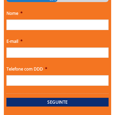
Nome
*
E-mail
*
Telefone com DDD
*