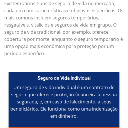
Existem vários tipos de seguro de vida no mercado,
cada um com características e objetivos específicos.
Os
mais comuns incluem seguros temporários,
resgatáveis, vitalícios e seguros de vida em grupo.
O
seguro de vida tradicional, por exemplo, oferece
cobertura por morte, enquanto o seguro temporário é
uma opção mais econômica para proteção por um
período específico.
Seguro de Vida Individual
Um seguro de vida individual é um contrato de
seguro que oferece proteção financeira à pessoa
segurada, e, em caso de falecimento, a seus
beneficiários.
Ele funciona como uma indenização
em dinheiro.