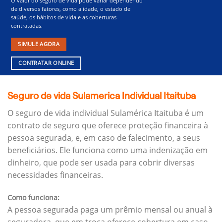
O valor do seguro de vida pode variar dependendo
de diversos fatores, como a idade, o estado de
saúde, os hábitos de vida e as coberturas
contratadas.
SIMULE AGORA
CONTRATAR ONLINE
Seguro de vida Sulamerica Individual Itaituba
O seguro de vida individual Sulamérica Itaituba é um
contrato de seguro que oferece proteção financeira à
pessoa segurada, e, em caso de falecimento, a seus
beneficiários.
Ele funciona como uma indenização em
dinheiro, que pode ser usada para cobrir diversas
necessidades financeiras.
Como funciona:
A pessoa segurada paga um prêmio mensal ou anual à