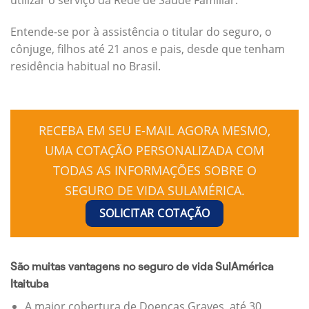
Entende-se por à assistência o titular do seguro, o
cônjuge, filhos até 21 anos e pais, desde que tenham
residência habitual no Brasil.
RECEBA EM SEU E-MAIL AGORA MESMO,
UMA COTAÇÃO PERSONALIZADA COM
TODAS AS INFORMAÇÕES SOBRE O
SEGURO DE VIDA SULAMÉRICA.
SOLICITAR COTAÇÃO
São muitas vantagens no seguro de vida SulAmérica
Itaituba
A maior cobertura de Doenças Graves, até 30