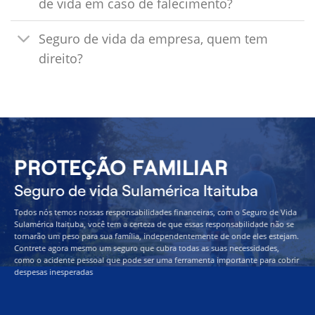
de vida em caso de falecimento?
Seguro de vida da empresa, quem tem
direito?
PROTEÇÃO FAMILIAR
Seguro de vida Sulamérica Itaituba
Todos nós temos nossas responsabilidades financeiras, com o Seguro de Vida
Sulamérica Itaituba, você tem a certeza de que essas responsabilidade não se
tornarão um peso para sua família, independentemente de onde eles estejam.
Contrete agora mesmo um seguro que cubra todas as suas necessidades,
como o acidente pessoal que pode ser uma ferramenta importante para cobrir
despesas inesperadas