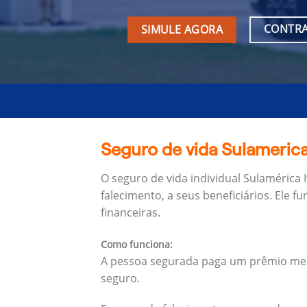
CONTRA
SIMULE AGORA
Seguro de vida Sulamerica 
O seguro de vida individual Sulamérica 
falecimento, a seus beneficiários.
Ele f
financeiras.
Como funciona:
A pessoa segurada paga um prêmio mens
seguro.