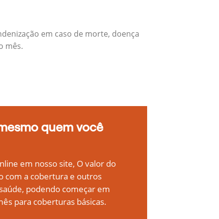
indenização em caso de morte, doença
do mês.
 mesmo quem você
line em nosso site, O valor do
o com a cobertura e outros
e saúde, podendo começar em
ês para coberturas básicas.