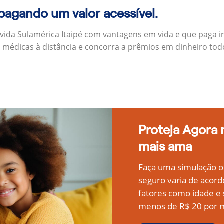
 pagando um valor acessível.
 vida Sulamérica Itaipé com vantagens em vida e que paga 
s médicas à distância e concorra a prêmios em dinheiro to
Proteja Agora
mais ama
Faça uma simulação on
seguro varia de acord
fatores como idade 
menos de R$ 20 por m