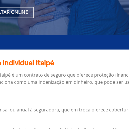
TAR ONLINE
Individual Itaipé
Itaipé é um contrato de seguro que oferece proteção financ
unciona como uma indenização em dinheiro, que pode ser us
al ou anual à seguradora, que em troca oferece cobertur