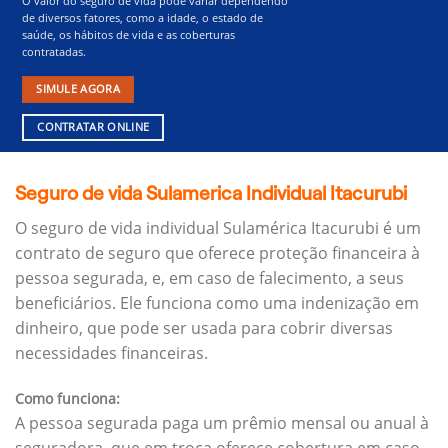
O valor do seguro de vida pode variar dependendo
de diversos fatores, como a idade, o estado de
saúde, os hábitos de vida e as coberturas
contratadas.
SIMULE AGORA
CONTRATAR ONLINE
Seguro de vida Sulamerica Individual Itacurubi
O seguro de vida individual Sulamérica Itacurubi é um
contrato de seguro que oferece proteção financeira à
pessoa segurada, e, em caso de falecimento, a seus
beneficiários.
Ele funciona como uma indenização em
dinheiro, que pode ser usada para cobrir diversas
necessidades financeiras.
Como funciona:
A pessoa segurada paga um prêmio mensal ou anual à