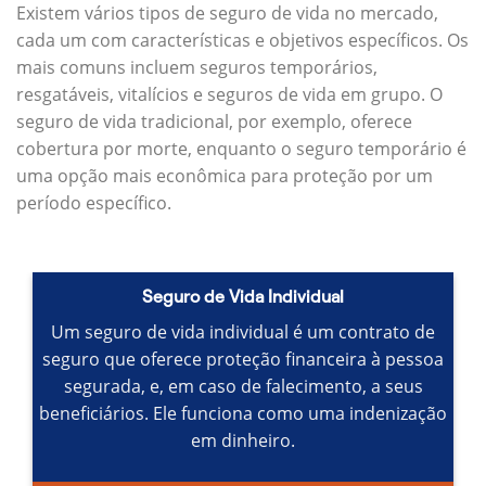
Existem vários tipos de seguro de vida no mercado,
cada um com características e objetivos específicos.
Os
mais comuns incluem seguros temporários,
resgatáveis, vitalícios e seguros de vida em grupo.
O
seguro de vida tradicional, por exemplo, oferece
cobertura por morte, enquanto o seguro temporário é
uma opção mais econômica para proteção por um
período específico.
Seguro de Vida Individual
Um seguro de vida individual é um contrato de
seguro que oferece proteção financeira à pessoa
segurada, e, em caso de falecimento, a seus
beneficiários.
Ele funciona como uma indenização
em dinheiro.