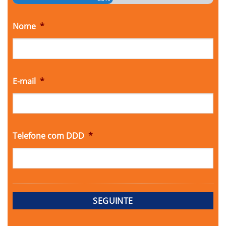
Nome
*
E-mail
*
Telefone com DDD
*