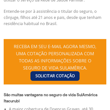
Entende-se por à assistência o titular do seguro, o
cônjuge, filhos até 21 anos e pais, desde que tenham
residência habitual no Brasil.
RECEBA EM SEU E-MAIL AGORA MESMO,
UMA COTAÇÃO PERSONALIZADA COM
TODAS AS INFORMAÇÕES SOBRE O
SEGURO DE VIDA SULAMÉRICA.
SOLICITAR COTAÇÃO
São muitas vantagens no seguro de vida SulAmérica
Itacurubi
A maior cobertura de Doenças Graves, até 30