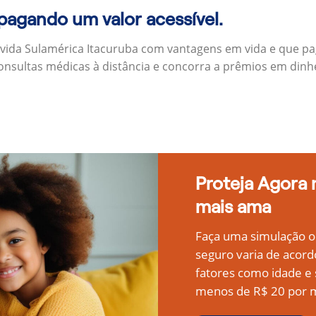
 pagando um valor acessível.
 vida Sulamérica Itacuruba com vantagens em vida e que p
onsultas médicas à distância e concorra a prêmios em dinh
Proteja Agora
mais ama
Faça uma simulação on
seguro varia de acord
fatores como idade 
menos de R$ 20 por m