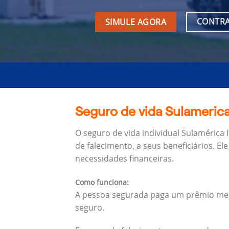
CONTRA
SIMULE AGORA
Seguro de vida Sulamerica
O seguro de vida individual Sulamérica
de falecimento, a seus beneficiários.
Ele
necessidades financeiras.
Como funciona:
A pessoa segurada paga um prêmio mens
seguro.