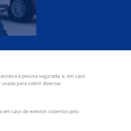
nanceira à pessoa segurada, e, em caso
 usada para cobrir diversas
a em caso de eventos cobertos pelo