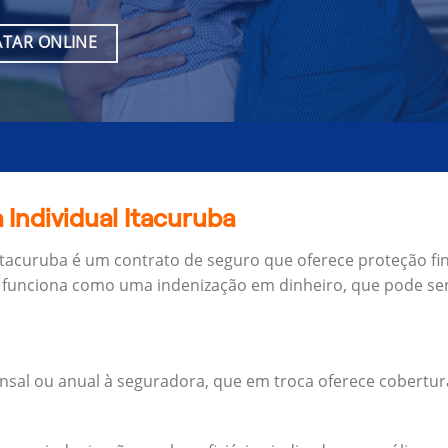
TAR ONLINE
 Individual Itacuruba
 Itacuruba é um contrato de seguro que oferece proteção fi
 funciona como uma indenização em dinheiro, que pode ser
al ou anual à seguradora, que em troca oferece cobertur