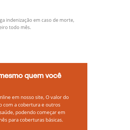
aga indenização em caso de morte,
eiro todo mês.
 mesmo quem você
line em nosso site, O valor do
o com a cobertura e outros
e saúde, podendo começar em
ês para coberturas básicas.