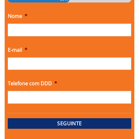
Nome
*
E-mail
*
Telefone com DDD
*