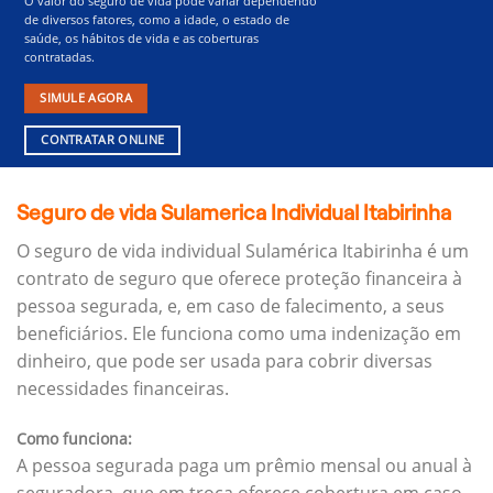
O valor do seguro de vida pode variar dependendo
de diversos fatores, como a idade, o estado de
saúde, os hábitos de vida e as coberturas
contratadas.
SIMULE AGORA
CONTRATAR ONLINE
Seguro de vida Sulamerica Individual Itabirinha
O seguro de vida individual Sulamérica Itabirinha é um
contrato de seguro que oferece proteção financeira à
pessoa segurada, e, em caso de falecimento, a seus
beneficiários.
Ele funciona como uma indenização em
dinheiro, que pode ser usada para cobrir diversas
necessidades financeiras.
Como funciona:
A pessoa segurada paga um prêmio mensal ou anual à