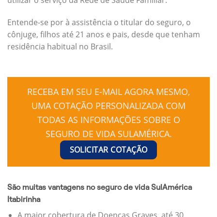
Entende-se por à assistência o titular do seguro, o
cônjuge, filhos até 21 anos e pais, desde que tenham
residência habitual no Brasil.
RECEBA EM SEU E-MAIL AGORA MESMO,
UMA COTAÇÃO PERSONALIZADA COM
TODAS AS INFORMAÇÕES SOBRE O
SEGURO DE VIDA SULAMÉRICA.
SOLICITAR COTAÇÃO
São muitas vantagens no seguro de vida SulAmérica
Itabirinha
A maior cobertura de Doenças Graves, até 30