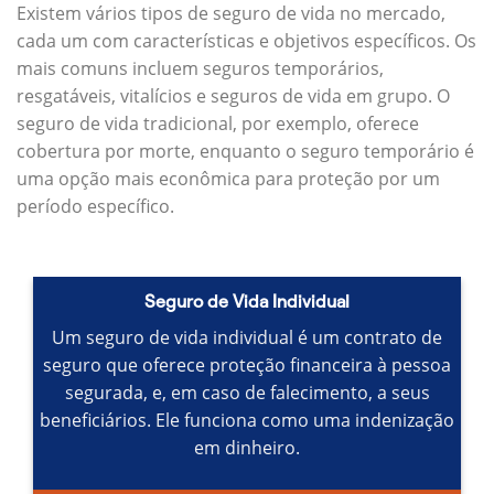
Existem vários tipos de seguro de vida no mercado,
cada um com características e objetivos específicos.
Os
mais comuns incluem seguros temporários,
resgatáveis, vitalícios e seguros de vida em grupo.
O
seguro de vida tradicional, por exemplo, oferece
cobertura por morte, enquanto o seguro temporário é
uma opção mais econômica para proteção por um
período específico.
Seguro de Vida Individual
Um seguro de vida individual é um contrato de
seguro que oferece proteção financeira à pessoa
segurada, e, em caso de falecimento, a seus
beneficiários.
Ele funciona como uma indenização
em dinheiro.