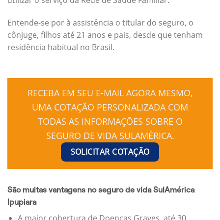
Entende-se por à assistência o titular do seguro, o
cônjuge, filhos até 21 anos e pais, desde que tenham
residência habitual no Brasil.
RECEBA EM SEU E-MAIL AGORA MESMO,
UMA COTAÇÃO PERSONALIZADA COM
TODAS AS INFORMAÇÕES SOBRE O
SEGURO DE VIDA SULAMÉRICA.
SOLICITAR COTAÇÃO
São muitas vantagens no seguro de vida SulAmérica
Ipupiara
A maior cobertura de Doenças Graves, até 30