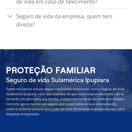
de vida em caso de falecimento?
Seguro de vida da empresa, quem tem
direito?
PROTEÇÃO FAMILIAR
Seguro de vida Sulamérica Ipupiara
Todos nós temos nossas responsabilidades financeiras, com o Seguro de Vida
Sulamérica Ipupiara, você tem a certeza de que essas responsabilidade não se
tornarão um peso para sua família, independentemente de onde eles estejam.
Contrete agora mesmo um seguro que cubra todas as suas necessidades,
como o acidente pessoal que pode ser uma ferramenta importante para cobrir
despesas inesperadas