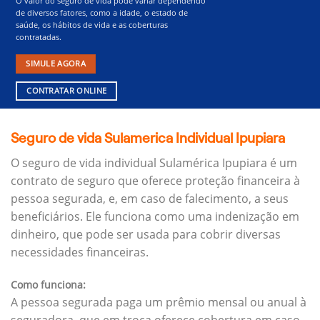
O valor do seguro de vida pode variar dependendo
de diversos fatores, como a idade, o estado de
saúde, os hábitos de vida e as coberturas
contratadas.
SIMULE AGORA
CONTRATAR ONLINE
Seguro de vida Sulamerica Individual Ipupiara
O seguro de vida individual Sulamérica Ipupiara é um
contrato de seguro que oferece proteção financeira à
pessoa segurada, e, em caso de falecimento, a seus
beneficiários.
Ele funciona como uma indenização em
dinheiro, que pode ser usada para cobrir diversas
necessidades financeiras.
Como funciona:
A pessoa segurada paga um prêmio mensal ou anual à