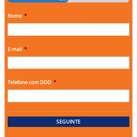
Nome
*
E-mail
*
Telefone com DDD
*