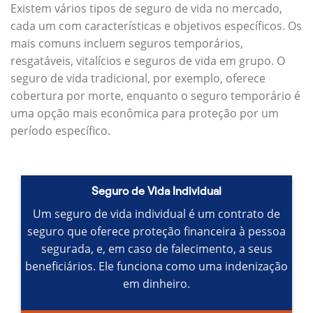
Existem vários tipos de seguro de vida no mercado,
cada um com características e objetivos específicos.
Os
mais comuns incluem seguros temporários,
resgatáveis, vitalícios e seguros de vida em grupo.
O
seguro de vida tradicional, por exemplo, oferece
cobertura por morte, enquanto o seguro temporário é
uma opção mais econômica para proteção por um
período específico.
Seguro de Vida Individual
Um seguro de vida individual é um contrato de
seguro que oferece proteção financeira à pessoa
segurada, e, em caso de falecimento, a seus
beneficiários.
Ele funciona como uma indenização
em dinheiro.