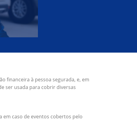
ão financeira à pessoa segurada, e, em
e ser usada para cobrir diversas
a em caso de eventos cobertos pelo