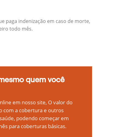
que paga indenização em caso de morte,
eiro todo mês.
 mesmo quem você
line em nosso site, O valor do
o com a cobertura e outros
e saúde, podendo começar em
ês para coberturas básicas.