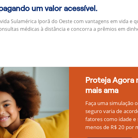
 pagando um valor acessível.
 vida Sulamérica Iporã do Oeste com vantagens em vida e 
onsultas médicas à distância e concorra a prêmios em dinh
Proteja Agora
mais ama
Faça uma simulação on
seguro varia de acord
fatores como idade 
menos de R$ 20 por m