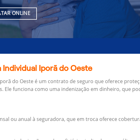
TAR ONLINE
 Individual Iporã do Oeste
 Iporã do Oeste é um contrato de seguro que oferece proteç
s.
Ele funciona como uma indenização em dinheiro, que pod
al ou anual à seguradora, que em troca oferece cobertur