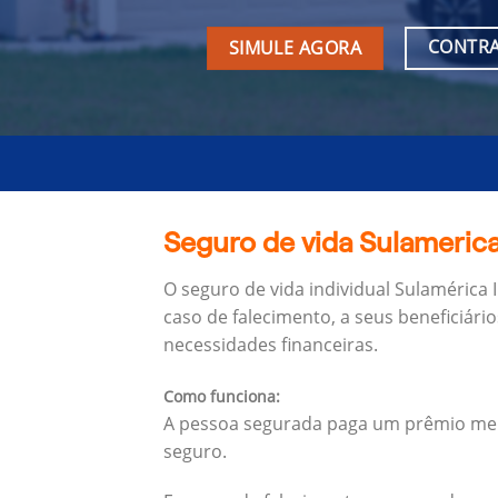
CONTRA
SIMULE AGORA
Seguro de vida Sulamerica
O seguro de vida individual Sulamérica
caso de falecimento, a seus beneficiário
necessidades financeiras.
Como funciona:
A pessoa segurada paga um prêmio mens
seguro.