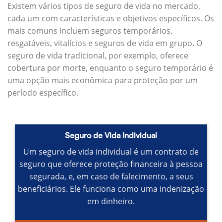
Existem vários tipos de seguro de vida no mercado,
cada um com características e objetivos específicos.
Os
mais comuns incluem seguros temporários,
resgatáveis, vitalícios e seguros de vida em grupo.
O
seguro de vida tradicional, por exemplo, oferece
cobertura por morte, enquanto o seguro temporário é
uma opção mais econômica para proteção por um
período específico.
Seguro de Vida Individual
Um seguro de vida individual é um contrato de
seguro que oferece proteção financeira à pessoa
segurada, e, em caso de falecimento, a seus
beneficiários.
Ele funciona como uma indenização
em dinheiro.