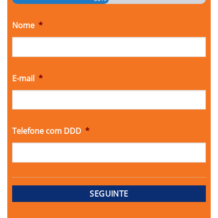
Nome
*
E-mail
*
Telefone com DDD
*