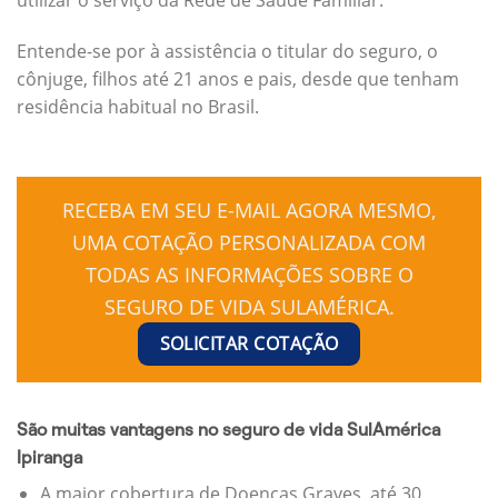
Entende-se por à assistência o titular do seguro, o
cônjuge, filhos até 21 anos e pais, desde que tenham
residência habitual no Brasil.
RECEBA EM SEU E-MAIL AGORA MESMO,
UMA COTAÇÃO PERSONALIZADA COM
TODAS AS INFORMAÇÕES SOBRE O
SEGURO DE VIDA SULAMÉRICA.
SOLICITAR COTAÇÃO
São muitas vantagens no seguro de vida SulAmérica
Ipiranga
A maior cobertura de Doenças Graves, até 30