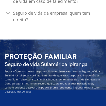
de vida em caso de falecimento?
Seguro de vida da empresa, quem tem
direito?
PROTEÇÃO FAMILIAR
Seguro de vida Sulamérica Ipiranga
Todos nós temos nossas responsabilidades financeiras, com o Seguro de Vida
Sulamérica Ipiranga, você tem a certeza de que essas responsabilidade não se
tornarão um peso para sua família, independentemente de onde eles estejam.
Contrete agora mesmo um seguro que cubra todas as suas necessidades,
como o acidente pessoal que pode ser uma ferramenta importante para cobrir
despesas inesperadas