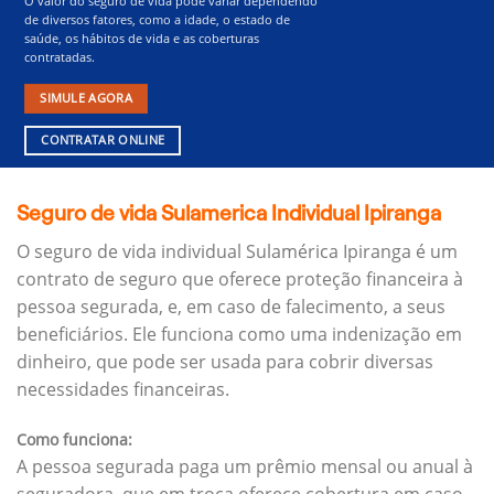
O valor do seguro de vida pode variar dependendo
de diversos fatores, como a idade, o estado de
saúde, os hábitos de vida e as coberturas
contratadas.
SIMULE AGORA
CONTRATAR ONLINE
Seguro de vida Sulamerica Individual Ipiranga
O seguro de vida individual Sulamérica Ipiranga é um
contrato de seguro que oferece proteção financeira à
pessoa segurada, e, em caso de falecimento, a seus
beneficiários.
Ele funciona como uma indenização em
dinheiro, que pode ser usada para cobrir diversas
necessidades financeiras.
Como funciona:
A pessoa segurada paga um prêmio mensal ou anual à