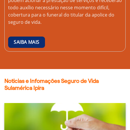
podem acionar a prestação de serviços e receberão
todo auxílio necessário nesse momento difícil,
cobertura para o funeral do titular da apolice do
seguro de vida.
SAIBA MAIS
Noticias e Infomações Seguro de Vida
Sulamérica Ipira