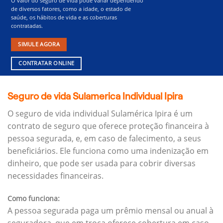
O valor do seguro de vida pode variar dependendo
de diversos fatores, como a idade, o estado de
saúde, os hábitos de vida e as coberturas
contratadas.
SIMULE AGORA
CONTRATAR ONLINE
Seguro de vida Sulamerica Individual Ipira
O seguro de vida individual Sulamérica Ipira é um
contrato de seguro que oferece proteção financeira à
pessoa segurada, e, em caso de falecimento, a seus
beneficiários.
Ele funciona como uma indenização em
dinheiro, que pode ser usada para cobrir diversas
necessidades financeiras.
Como funciona:
A pessoa segurada paga um prêmio mensal ou anual à