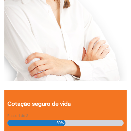
Cotação seguro de vida
Passo
1
de
2
50%