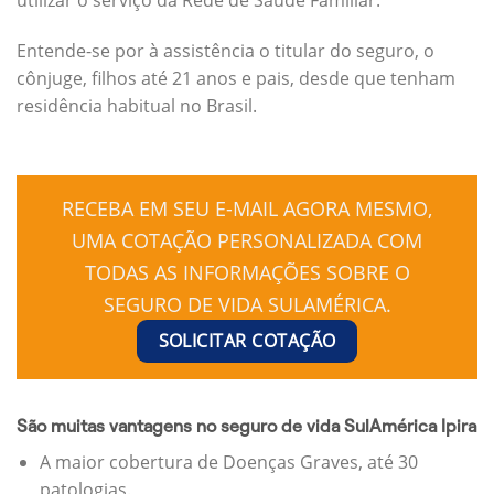
Entende-se por à assistência o titular do seguro, o
cônjuge, filhos até 21 anos e pais, desde que tenham
residência habitual no Brasil.
RECEBA EM SEU E-MAIL AGORA MESMO,
UMA COTAÇÃO PERSONALIZADA COM
TODAS AS INFORMAÇÕES SOBRE O
SEGURO DE VIDA SULAMÉRICA.
SOLICITAR COTAÇÃO
São muitas vantagens no seguro de vida SulAmérica Ipira
A maior cobertura de Doenças Graves, até 30
patologias.