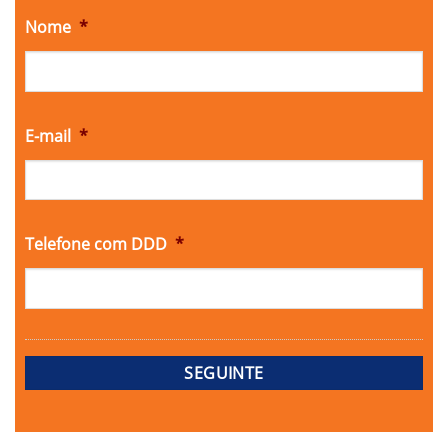
Nome
*
E-mail
*
Telefone com DDD
*