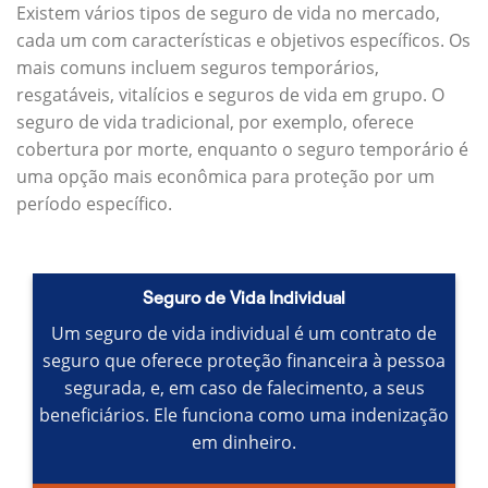
Existem vários tipos de seguro de vida no mercado,
cada um com características e objetivos específicos.
Os
mais comuns incluem seguros temporários,
resgatáveis, vitalícios e seguros de vida em grupo.
O
seguro de vida tradicional, por exemplo, oferece
cobertura por morte, enquanto o seguro temporário é
uma opção mais econômica para proteção por um
período específico.
Seguro de Vida Individual
Um seguro de vida individual é um contrato de
seguro que oferece proteção financeira à pessoa
segurada, e, em caso de falecimento, a seus
beneficiários.
Ele funciona como uma indenização
em dinheiro.