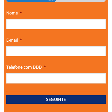
Nome
*
E-mail
*
Telefone com DDD
*