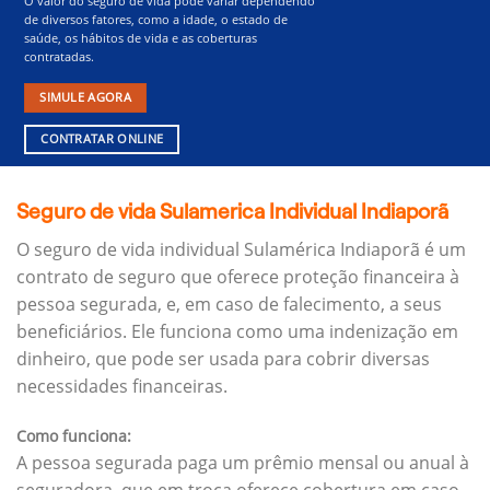
O valor do seguro de vida pode variar dependendo
de diversos fatores, como a idade, o estado de
saúde, os hábitos de vida e as coberturas
contratadas.
SIMULE AGORA
CONTRATAR ONLINE
Seguro de vida Sulamerica Individual Indiaporã
O seguro de vida individual Sulamérica Indiaporã é um
contrato de seguro que oferece proteção financeira à
pessoa segurada, e, em caso de falecimento, a seus
beneficiários.
Ele funciona como uma indenização em
dinheiro, que pode ser usada para cobrir diversas
necessidades financeiras.
Como funciona:
A pessoa segurada paga um prêmio mensal ou anual à