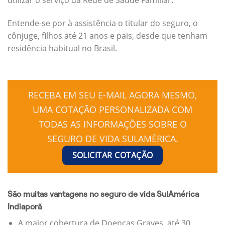
Entende-se por à assistência o titular do seguro, o
cônjuge, filhos até 21 anos e pais, desde que tenham
residência habitual no Brasil.
RECEBA EM SEU E-MAIL AGORA MESMO,
UMA COTAÇÃO PERSONALIZADA COM
TODAS AS INFORMAÇÕES SOBRE O
SEGURO DE VIDA SULAMÉRICA.
SOLICITAR COTAÇÃO
São muitas vantagens no seguro de vida SulAmérica
Indiaporã
A maior cobertura de Doenças Graves, até 30