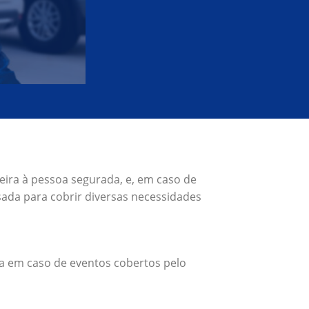
eira à pessoa segurada, e, em caso de
ada para cobrir diversas necessidades
a em caso de eventos cobertos pelo