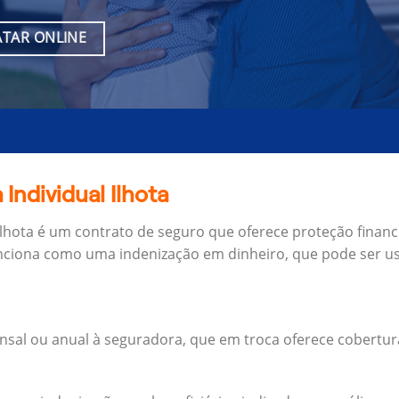
TAR ONLINE
Individual Ilhota
Ilhota é um contrato de seguro que oferece proteção financ
unciona como uma indenização em dinheiro, que pode ser us
al ou anual à seguradora, que em troca oferece cobertur