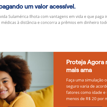
 pagando um valor acessível.
 vida Sulamérica Ilhota com vantagens em vida e que paga 
s médicas à distância e concorra a prêmios em dinheiro to
Proteja Agora
mais ama
Faça uma simulação on
seguro varia de acord
fatores como idade 
menos de R$ 20 por m