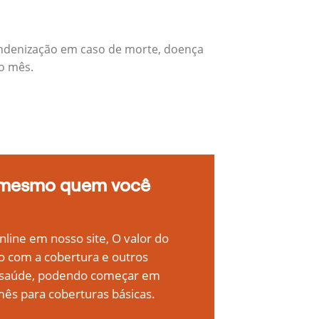
indenização em caso de morte, doença
do mês.
 mesmo quem você
line em nosso site, O valor do
o com a cobertura e outros
e saúde, podendo começar em
ês para coberturas básicas.