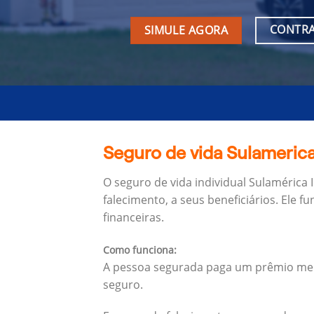
CONTRA
SIMULE AGORA
Seguro de vida Sulamerica 
O seguro de vida individual Sulamérica 
falecimento, a seus beneficiários.
Ele f
financeiras.
Como funciona:
A pessoa segurada paga um prêmio mens
seguro.