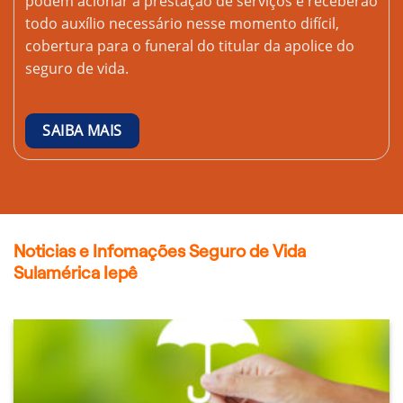
podem acionar a prestação de serviços e receberão
todo auxílio necessário nesse momento difícil,
cobertura para o funeral do titular da apolice do
seguro de vida.
SAIBA MAIS
Noticias e Infomações Seguro de Vida
Sulamérica Iepê