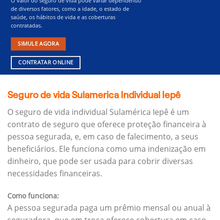
O valor do seguro de vida pode variar dependendo
de diversos fatores, como a idade, o estado de
saúde, os hábitos de vida e as coberturas
contratadas.
SIMULE AGORA
CONTRATAR ONLINE
Seguro de vida Sulamerica Individual Iepê
O seguro de vida individual Sulamérica Iepê é um
contrato de seguro que oferece proteção financeira à
pessoa segurada, e, em caso de falecimento, a seus
beneficiários.
Ele funciona como uma indenização em
dinheiro, que pode ser usada para cobrir diversas
necessidades financeiras.
Como funciona:
A pessoa segurada paga um prêmio mensal ou anual à