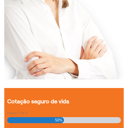
Cotação seguro de vida
Passo
1
de
2
50%