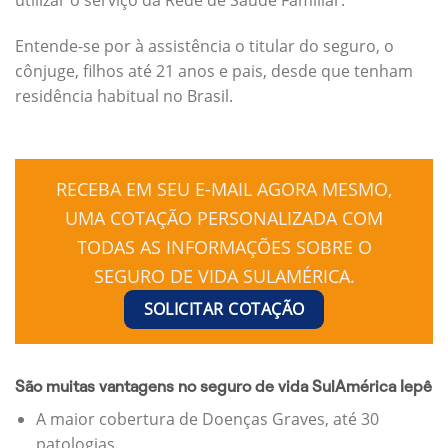
Entende-se por à assistência o titular do seguro, o
cônjuge, filhos até 21 anos e pais, desde que tenham
residência habitual no Brasil.
RECEBA EM SEU E-MAIL AGORA MESMO,
UMA COTAÇÃO PERSONALIZADA COM
TODAS AS INFORMAÇÕES SOBRE O
SEGURO DE VIDA SULAMÉRICA.
SOLICITAR COTAÇÃO
São muitas vantagens no seguro de vida SulAmérica Iepê
A maior cobertura de Doenças Graves, até 30
patologias.