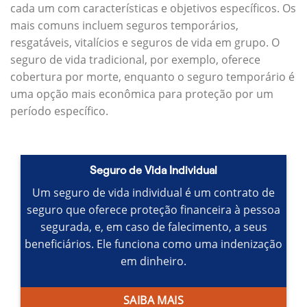
cada um com características e objetivos específicos.
Os
mais comuns incluem seguros temporários,
resgatáveis, vitalícios e seguros de vida em grupo.
O
seguro de vida tradicional, por exemplo, oferece
cobertura por morte, enquanto o seguro temporário é
uma opção mais econômica para proteção por um
período específico.
Seguro de Vida Individual
Um seguro de vida individual é um contrato de
seguro que oferece proteção financeira à pessoa
segurada, e, em caso de falecimento, a seus
beneficiários.
Ele funciona como uma indenização
em dinheiro.
SAIBA MAIS