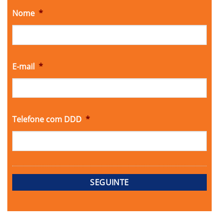
Nome
*
E-mail
*
Telefone com DDD
*