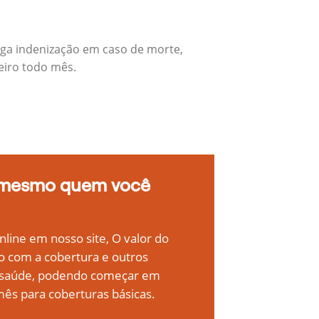
aga indenização em caso de morte,
eiro todo mês.
 mesmo quem você
line em nosso site, O valor do
o com a cobertura e outros
e saúde, podendo começar em
ês para coberturas básicas.