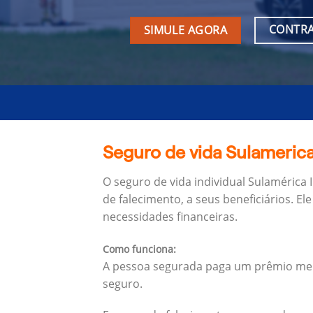
CONTRA
SIMULE AGORA
Seguro de vida Sulamerica
O seguro de vida individual Sulamérica
de falecimento, a seus beneficiários.
Ele
necessidades financeiras.
Como funciona:
A pessoa segurada paga um prêmio mens
seguro.