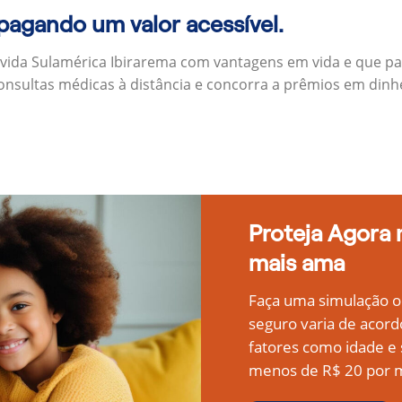
 pagando um valor acessível.
 vida Sulamérica Ibirarema com vantagens em vida e que p
onsultas médicas à distância e concorra a prêmios em dinh
Proteja Agora
mais ama
Faça uma simulação on
seguro varia de acord
fatores como idade 
menos de R$ 20 por m