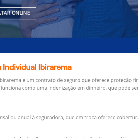
TAR ONLINE
 Individual Ibirarema
 Ibirarema é um contrato de seguro que oferece proteção fi
 funciona como uma indenização em dinheiro, que pode ser
al ou anual à seguradora, que em troca oferece cobertur