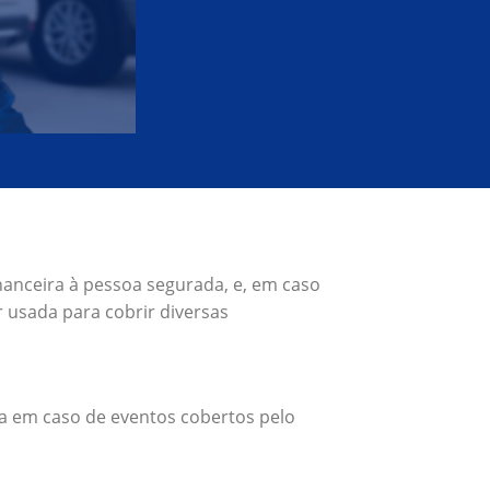
nanceira à pessoa segurada, e, em caso
 usada para cobrir diversas
a em caso de eventos cobertos pelo