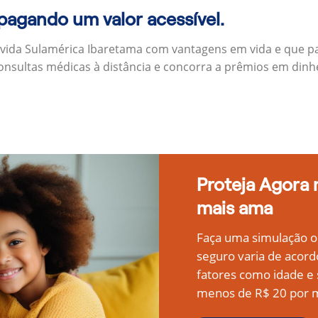
 pagando um valor acessível.
 vida Sulamérica Ibaretama com vantagens em vida e que p
onsultas médicas à distância e concorra a prêmios em dinh
Proteja Agora
mais ama
Faça uma simulação on
seguro varia de acord
fatores como idade 
menos de R$ 20 por m