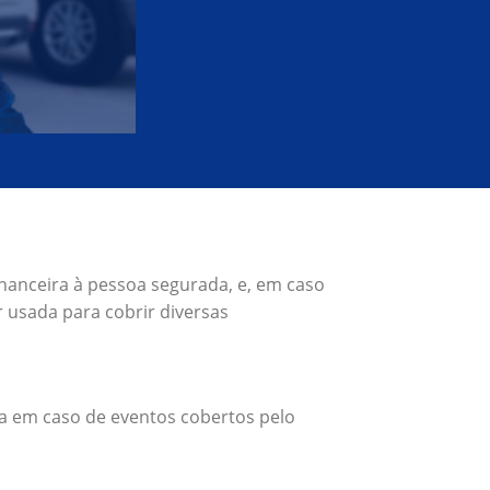
inanceira à pessoa segurada, e, em caso
 usada para cobrir diversas
a em caso de eventos cobertos pelo