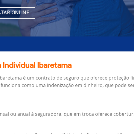
TAR ONLINE
 Individual Ibaretama
 Ibaretama é um contrato de seguro que oferece proteção f
 funciona como uma indenização em dinheiro, que pode ser
al ou anual à seguradora, que em troca oferece cobertur