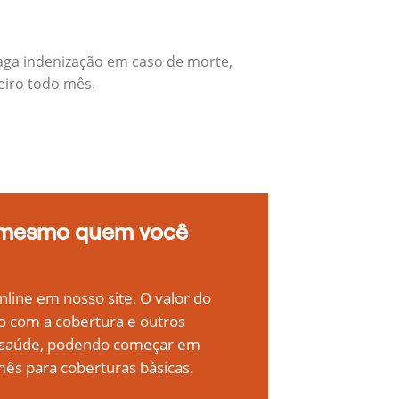
aga indenização em caso de morte,
eiro todo mês.
 mesmo quem você
line em nosso site, O valor do
o com a cobertura e outros
e saúde, podendo começar em
ês para coberturas básicas.