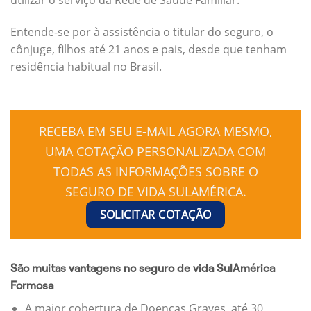
Entende-se por à assistência o titular do seguro, o
cônjuge, filhos até 21 anos e pais, desde que tenham
residência habitual no Brasil.
RECEBA EM SEU E-MAIL AGORA MESMO,
UMA COTAÇÃO PERSONALIZADA COM
TODAS AS INFORMAÇÕES SOBRE O
SEGURO DE VIDA SULAMÉRICA.
SOLICITAR COTAÇÃO
São muitas vantagens no seguro de vida SulAmérica
Formosa
A maior cobertura de Doenças Graves, até 30