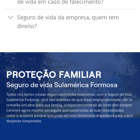
de vida em caso de falecimento?
Seguro de vida da empresa, quem tem
direito?
PROTEÇÃO FAMILIAR
Seguro de vida Sulamérica Formosa
Todos nós temos nossas responsabilidades financeiras, com o Seguro de Vida
Sulamérica Formosa, você tem a certeza de que essas responsabilidade não se
tornarão um peso para sua família, independentemente de onde eles estejam.
Contrete agora mesmo um seguro que cubra todas as suas necessidades,
como o acidente pessoal que pode ser uma ferramenta importante para cobrir
despesas inesperadas