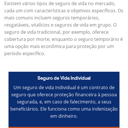
Existem vários tipos de seguro de vida no mercado,
cada um com características e objetivos específicos.
Os
mais comuns incluem seguros temporários,
resgatáveis, vitalícios e seguros de vida em grupo.
O
seguro de vida tradicional, por exemplo, oferece
cobertura por morte, enquanto o seguro temporário é
uma opção mais econômica para proteção por um
período específico.
Seguro de Vida Individual
Um seguro de vida individual é um contrato de
seguro que oferece proteção financeira à pessoa
segurada, e, em caso de falecimento, a seus
beneficiários.
Ele funciona como uma indenização
em dinheiro.