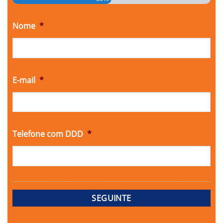
Nome
*
E-mail
*
Telefone com DDD
*