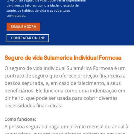
O valor do seguro de vida pode variar dependendo
de diversos fatores, como a idade, o estado de
saúde, os hábitos de vida e as coberturas
contratadas.
SIMULE AGORA
CONTRATAR ONLINE
Seguro de vida Sulamerica Individual Formosa
O seguro de vida individual Sulamérica Formosa é um
contrato de seguro que oferece proteção financeira à
pessoa segurada, e, em caso de falecimento, a seus
beneficiários.
Ele funciona como uma indenização em
dinheiro, que pode ser usada para cobrir diversas
necessidades financeiras.
Como funciona:
A pessoa segurada paga um prêmio mensal ou anual à