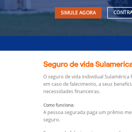
CONTRA
SIMULE AGORA
Seguro de vida Sulamerica
O seguro de vida individual Sulamérica
em caso de falecimento, a seus benefici
necessidades financeiras.
Como funciona:
A pessoa segurada paga um prêmio mens
seguro.