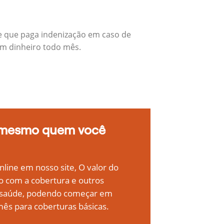
e que paga indenização em caso de
em dinheiro todo mês.
 mesmo quem você
line em nosso site, O valor do
o com a cobertura e outros
e saúde, podendo começar em
ês para coberturas básicas.