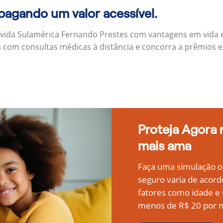
 pagando um valor acessível.
 vida Sulamérica Fernando Prestes com vantagens em vida 
a com consultas médicas à distância e concorra a prêmios 
Proteja Agora
mais ama
Faça uma simulação on
seguro varia de acord
fatores como idade 
menos de R$ 20 por m