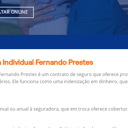
TAR ONLINE
 Individual Fernando Prestes
 Fernando Prestes é um contrato de seguro que oferece prot
ários.
Ele funciona como uma indenização em dinheiro, que 
al ou anual à seguradora, que em troca oferece cobertur