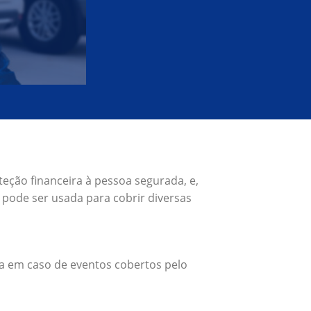
eção financeira à pessoa segurada, e,
pode ser usada para cobrir diversas
a em caso de eventos cobertos pelo