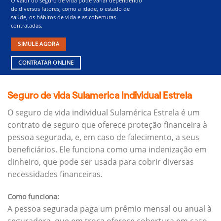
O valor do seguro de vida pode variar dependendo
de diversos fatores, como a idade, o estado de
saúde, os hábitos de vida e as coberturas
contratadas.
SIMULE AGORA
CONTRATAR ONLINE
Seguro de vida Sulamerica Individual Estrela
O seguro de vida individual Sulamérica Estrela é um
contrato de seguro que oferece proteção financeira à
pessoa segurada, e, em caso de falecimento, a seus
beneficiários.
Ele funciona como uma indenização em
dinheiro, que pode ser usada para cobrir diversas
necessidades financeiras.
Como funciona:
A pessoa segurada paga um prêmio mensal ou anual à