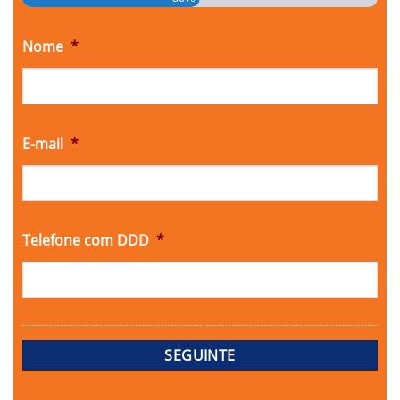
Nome
*
E-mail
*
Telefone com DDD
*