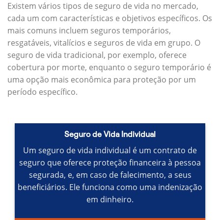
Existem vários tipos de seguro de vida no mercado,
cada um com características e objetivos específicos.
Os
mais comuns incluem seguros temporários,
resgatáveis, vitalícios e seguros de vida em grupo.
O
seguro de vida tradicional, por exemplo, oferece
cobertura por morte, enquanto o seguro temporário é
uma opção mais econômica para proteção por um
período específico.
Seguro de Vida Individual
Um seguro de vida individual é um contrato de
seguro que oferece proteção financeira à pessoa
segurada, e, em caso de falecimento, a seus
beneficiários.
Ele funciona como uma indenização
em dinheiro.