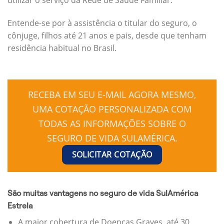
Entende-se por à assistência o titular do seguro, o
cônjuge, filhos até 21 anos e pais, desde que tenham
residência habitual no Brasil.
RECEBA EM SEU E-MAIL AGORA MESMO,
UMA COTAÇÃO PERSONALIZADA COM
TODAS AS INFORMAÇÕES SOBRE O
SEGURO DE VIDA SULAMÉRICA.
SOLICITAR COTAÇÃO
São muitas vantagens no seguro de vida SulAmérica
Estrela
A maior cobertura de Doenças Graves, até 30