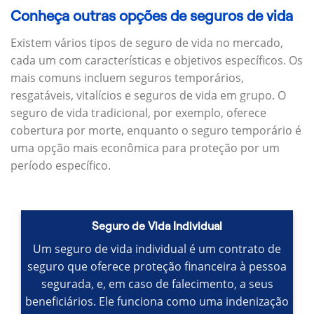
Conheça outras opções de seguros de vida
Existem vários tipos de seguro de vida no mercado,
cada um com características e objetivos específicos.
Os
mais comuns incluem seguros temporários,
resgatáveis, vitalícios e seguros de vida em grupo.
O
seguro de vida tradicional, por exemplo, oferece
cobertura por morte, enquanto o seguro temporário é
uma opção mais econômica para proteção por um
período específico.
Seguro de Vida Individual
Um seguro de vida individual é um contrato de
seguro que oferece proteção financeira à pessoa
segurada, e, em caso de falecimento, a seus
beneficiários.
Ele funciona como uma indenização