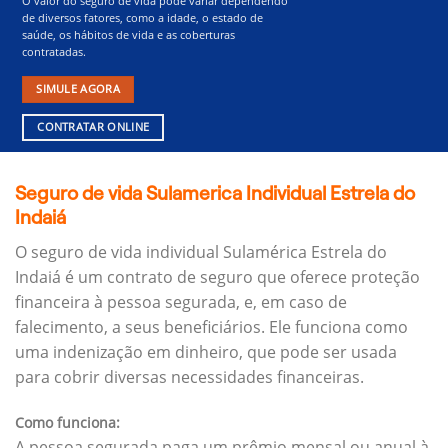
O valor do seguro de vida pode variar dependendo
de diversos fatores, como a idade, o estado de
saúde, os hábitos de vida e as coberturas
contratadas.
SIMULE AGORA
CONTRATAR ONLINE
Seguro de vida Sulamerica Individual Estrela do
Indaiá
O seguro de vida individual Sulamérica Estrela do
Indaiá é um contrato de seguro que oferece proteção
financeira à pessoa segurada, e, em caso de
falecimento, a seus beneficiários.
Ele funciona como
uma indenização em dinheiro, que pode ser usada
para cobrir diversas necessidades financeiras.
Como funciona:
A pessoa segurada paga um prêmio mensal ou anual à