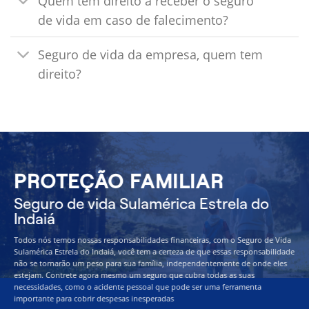
Quem tem direito a receber o seguro
de vida em caso de falecimento?
Seguro de vida da empresa, quem tem
direito?
PROTEÇÃO FAMILIAR
Seguro de vida Sulamérica Estrela do
Indaiá
Todos nós temos nossas responsabilidades financeiras, com o Seguro de Vida
Sulamérica Estrela do Indaiá, você tem a certeza de que essas responsabilidade
não se tornarão um peso para sua família, independentemente de onde eles
estejam. Contrete agora mesmo um seguro que cubra todas as suas
necessidades, como o acidente pessoal que pode ser uma ferramenta
importante para cobrir despesas inesperadas