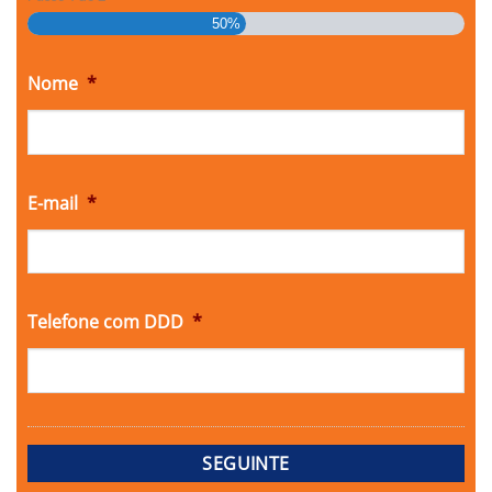
50%
Nome
*
E-mail
*
Telefone com DDD
*