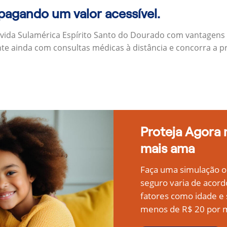
 pagando um valor acessível.
 vida Sulamérica Espírito Santo do Dourado com vantagens
nte ainda com consultas médicas à distância e concorra a 
Proteja Agora
mais ama
Faça uma simulação on
seguro varia de acord
fatores como idade 
menos de R$ 20 por m