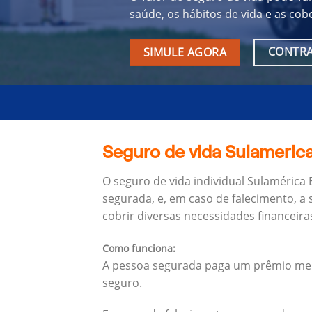
saúde, os hábitos de vida e as cob
CONTRA
SIMULE AGORA
Seguro de vida Sulamerica
O seguro de vida individual Sulamérica
segurada, e, em caso de falecimento, a 
cobrir diversas necessidades financeira
Como funciona:
A pessoa segurada paga um prêmio mens
seguro.