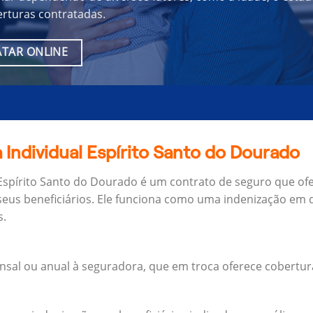
erturas contratadas.
TAR ONLINE
 Individual Espírito Santo do Dourado
 Espírito Santo do Dourado é um contrato de seguro que of
seus beneficiários.
Ele funciona como uma indenização em d
s.
al ou anual à seguradora, que em troca oferece cobertur