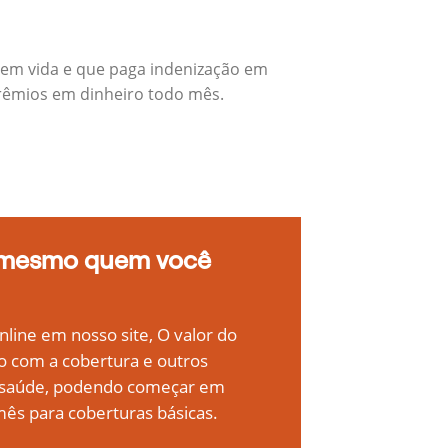
 em vida e que paga indenização em
prêmios em dinheiro todo mês.
 mesmo quem você
line em nosso site, O valor do
o com a cobertura e outros
e saúde, podendo começar em
ês para coberturas básicas.