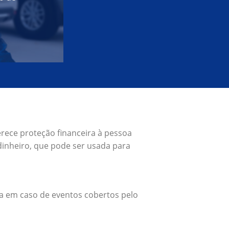
erece proteção financeira à pessoa
inheiro, que pode ser usada para
a em caso de eventos cobertos pelo