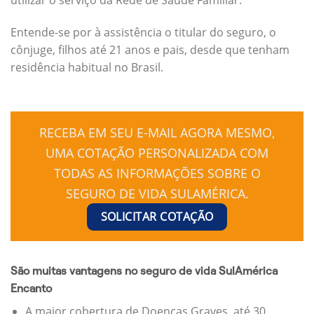
Entende-se por à assistência o titular do seguro, o
cônjuge, filhos até 21 anos e pais, desde que tenham
residência habitual no Brasil.
RECEBA EM SEU E-MAIL AGORA MESMO,
UMA COTAÇÃO PERSONALIZADA COM
TODAS AS INFORMAÇÕES SOBRE O
SEGURO DE VIDA SULAMÉRICA.
SOLICITAR COTAÇÃO
São muitas vantagens no seguro de vida SulAmérica
Encanto
A maior cobertura de Doenças Graves, até 30