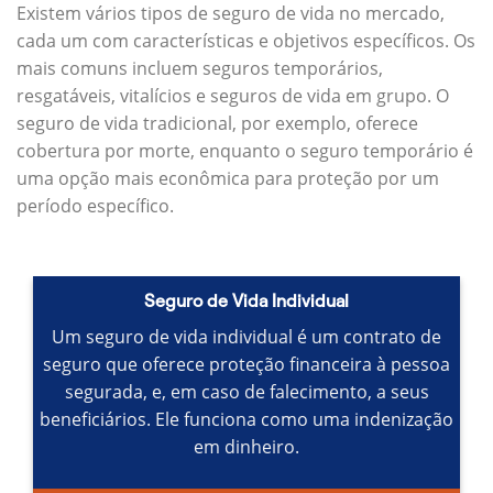
Existem vários tipos de seguro de vida no mercado,
cada um com características e objetivos específicos.
Os
mais comuns incluem seguros temporários,
resgatáveis, vitalícios e seguros de vida em grupo.
O
seguro de vida tradicional, por exemplo, oferece
cobertura por morte, enquanto o seguro temporário é
uma opção mais econômica para proteção por um
período específico.
Seguro de Vida Individual
Um seguro de vida individual é um contrato de
seguro que oferece proteção financeira à pessoa
segurada, e, em caso de falecimento, a seus
beneficiários.
Ele funciona como uma indenização
em dinheiro.