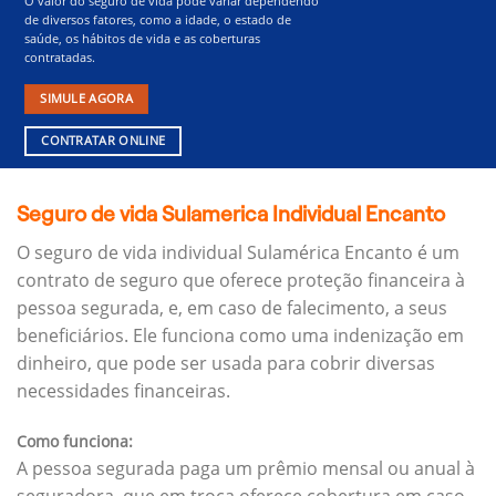
O valor do seguro de vida pode variar dependendo
de diversos fatores, como a idade, o estado de
saúde, os hábitos de vida e as coberturas
contratadas.
SIMULE AGORA
CONTRATAR ONLINE
Seguro de vida Sulamerica Individual Encanto
O seguro de vida individual Sulamérica Encanto é um
contrato de seguro que oferece proteção financeira à
pessoa segurada, e, em caso de falecimento, a seus
beneficiários.
Ele funciona como uma indenização em
dinheiro, que pode ser usada para cobrir diversas
necessidades financeiras.
Como funciona:
A pessoa segurada paga um prêmio mensal ou anual à