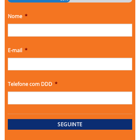
Nome
*
E-mail
*
Telefone com DDD
*