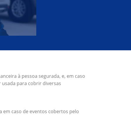
anceira à pessoa segurada, e, em caso
 usada para cobrir diversas
a em caso de eventos cobertos pelo