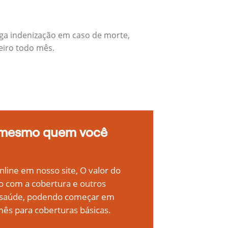
ga indenização em caso de morte,
eiro todo mês.
 mesmo quem você
line em nosso site, O valor do
o com a cobertura e outros
e saúde, podendo começar em
ês para coberturas básicas.