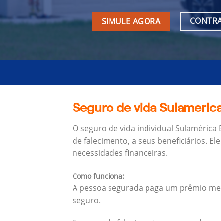
CONTRA
SIMULE AGORA
Seguro de vida Sulameric
O seguro de vida individual Sulamérica
de falecimento, a seus beneficiários.
Ele
necessidades financeiras.
Como funciona:
A pessoa segurada paga um prêmio mens
seguro.