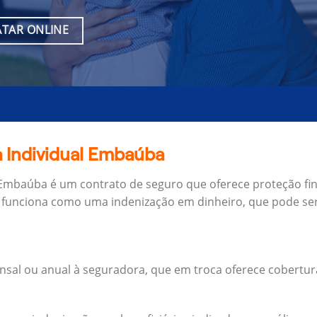
TAR ONLINE
a Individual Embaúba
 Embaúba é um contrato de seguro que oferece proteção fin
 funciona como uma indenização em dinheiro, que pode ser
al ou anual à seguradora, que em troca oferece cobertur