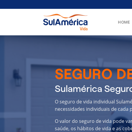
Skip
to
content
HOME
SEGURO DE
Sulamérica Segur
O seguro de vida individual Sulam
necessidades individuais de cada p
O valor do seguro de vida pode va
saúde, os hábitos de vida e as cob