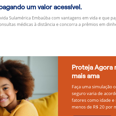
 pagando um valor acessível.
 vida Sulamérica Embaúba com vantagens em vida e que pa
onsultas médicas à distância e concorra a prêmios em dinh
Proteja Agora
mais ama
Faça uma simulação on
seguro varia de acord
fatores como idade 
menos de R$ 20 por m