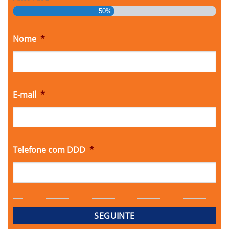
50%
Nome
*
E-mail
*
Telefone com DDD
*