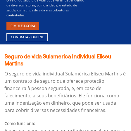
O valor do seguro de vida pode variar dependendo
de diversos fatores, como a idade, o estado de
saúde, os hábitos de vida e as coberturas
contratadas.
SIMULE AGORA
CONTRATAR ONLINE
Seguro de vida Sulamerica Individual Eliseu
Martins
O seguro de vida individual Sulamérica Eliseu Martins é
um contrato de seguro que oferece proteção
financeira à pessoa segurada, e, em caso de
falecimento, a seus beneficiários.
Ele funciona como
uma indenização em dinheiro, que pode ser usada
para cobrir diversas necessidades financeiras.
Como funciona:
A pessoa segurada paga um prêmio mensal ou anual à