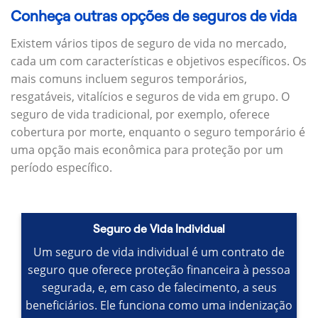
Conheça outras opções de seguros de vida
Existem vários tipos de seguro de vida no mercado,
cada um com características e objetivos específicos.
Os
mais comuns incluem seguros temporários,
resgatáveis, vitalícios e seguros de vida em grupo.
O
seguro de vida tradicional, por exemplo, oferece
cobertura por morte, enquanto o seguro temporário é
uma opção mais econômica para proteção por um
período específico.
Seguro de Vida Individual
Um seguro de vida individual é um contrato de
seguro que oferece proteção financeira à pessoa
segurada, e, em caso de falecimento, a seus
beneficiários.
Ele funciona como uma indenização