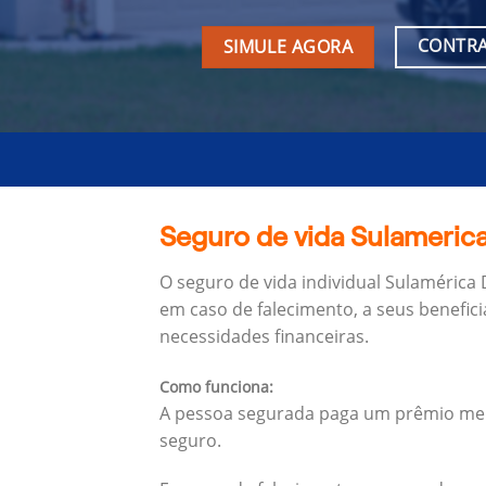
CONTRA
SIMULE AGORA
Seguro de vida Sulameric
O seguro de vida individual Sulamérica
em caso de falecimento, a seus benefici
necessidades financeiras.
Como funciona:
A pessoa segurada paga um prêmio mens
seguro.