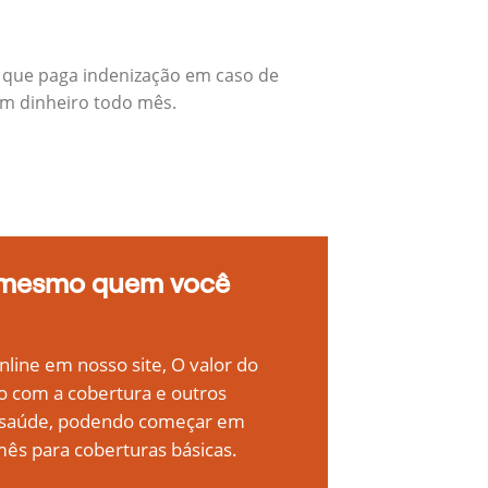
 que paga indenização em caso de
em dinheiro todo mês.
 mesmo quem você
line em nosso site, O valor do
o com a cobertura e outros
e saúde, podendo começar em
ês para coberturas básicas.