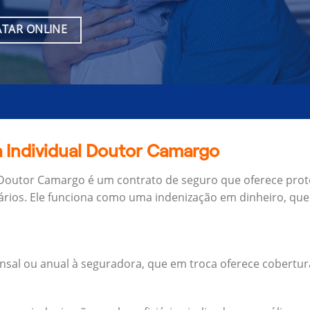
TAR ONLINE
a Individual Doutor Camargo
 Doutor Camargo é um contrato de seguro que oferece prote
ários.
Ele funciona como uma indenização em dinheiro, que 
al ou anual à seguradora, que em troca oferece cobertur