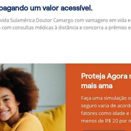
 pagando um valor acessível.
 vida Sulamérica Doutor Camargo com vantagens em vida e
a com consultas médicas à distância e concorra a prêmios 
Proteja Agora
mais ama
Faça uma simulação on
seguro varia de acord
fatores como idade 
menos de R$ 20 por m