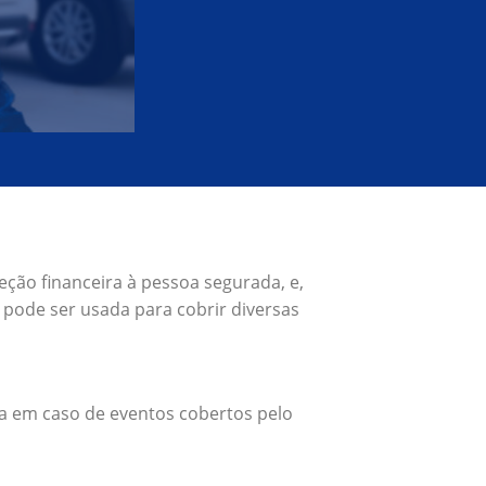
ção financeira à pessoa segurada, e,
pode ser usada para cobrir diversas
a em caso de eventos cobertos pelo