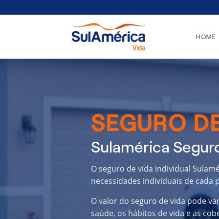
Skip
to
content
HOME
SEGURO DE
Sulamérica Segur
O seguro de vida individual Sulam
necessidades individuais de cada p
O valor do seguro de vida pode va
saúde, os hábitos de vida e as cob