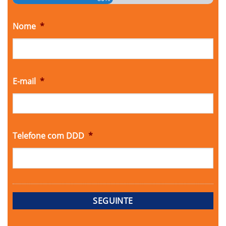
Nome
*
E-mail
*
Telefone com DDD
*