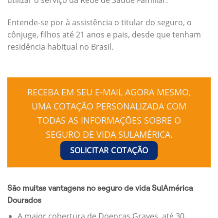
Entende-se por à assistência o titular do seguro, o
cônjuge, filhos até 21 anos e pais, desde que tenham
residência habitual no Brasil.
RECEBA EM SEU E-MAIL AGORA MESMO,
UMA COTAÇÃO PERSONALIZADA COM
TODAS AS INFORMAÇÕES SOBRE O
SEGURO DE VIDA SULAMÉRICA.
SOLICITAR COTAÇÃO
São muitas vantagens no seguro de vida SulAmérica
Dourados
A maior cobertura de Doenças Graves, até 30