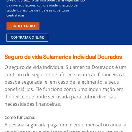
O valor do seguro de vida pode variar dependendo
de diversos fatores, como a idade, o estado de
saúde, os hábitos de vida e as coberturas
contratadas.
SIMULE AGORA
CONTRATAR ONLINE
Seguro de vida Sulamerica Individual Dourados
O seguro de vida individual Sulamérica Dourados é um
contrato de seguro que oferece proteção financeira à
pessoa segurada, e, em caso de falecimento, a seus
beneficiários.
Ele funciona como uma indenização em
dinheiro, que pode ser usada para cobrir diversas
necessidades financeiras.
Como funciona:
A pessoa segurada paga um prêmio mensal ou anual à