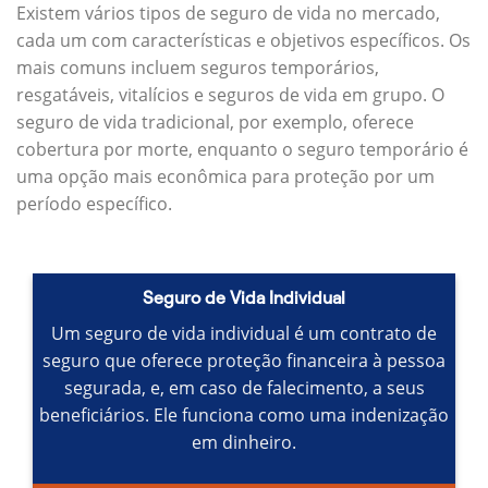
Existem vários tipos de seguro de vida no mercado,
cada um com características e objetivos específicos.
Os
mais comuns incluem seguros temporários,
resgatáveis, vitalícios e seguros de vida em grupo.
O
seguro de vida tradicional, por exemplo, oferece
cobertura por morte, enquanto o seguro temporário é
uma opção mais econômica para proteção por um
período específico.
Seguro de Vida Individual
Um seguro de vida individual é um contrato de
seguro que oferece proteção financeira à pessoa
segurada, e, em caso de falecimento, a seus
beneficiários.
Ele funciona como uma indenização
em dinheiro.