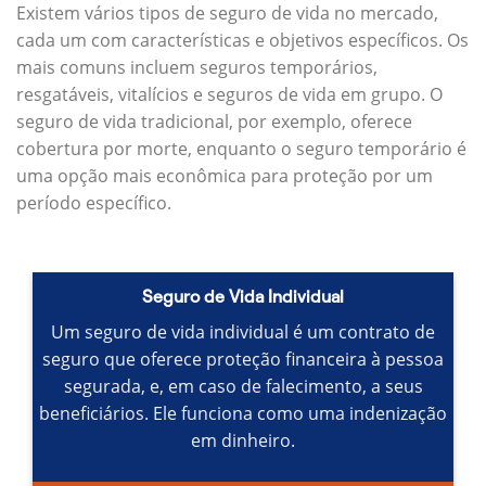
Existem vários tipos de seguro de vida no mercado,
cada um com características e objetivos específicos.
Os
mais comuns incluem seguros temporários,
resgatáveis, vitalícios e seguros de vida em grupo.
O
seguro de vida tradicional, por exemplo, oferece
cobertura por morte, enquanto o seguro temporário é
uma opção mais econômica para proteção por um
período específico.
Seguro de Vida Individual
Um seguro de vida individual é um contrato de
seguro que oferece proteção financeira à pessoa
segurada, e, em caso de falecimento, a seus
beneficiários.
Ele funciona como uma indenização
em dinheiro.