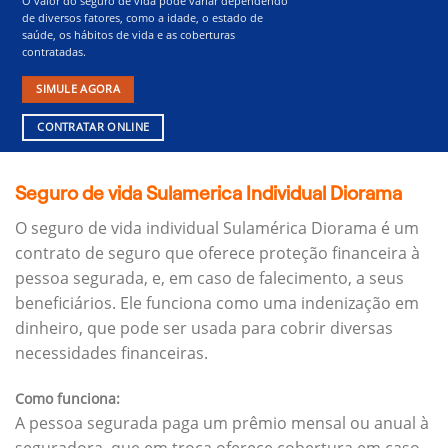
O valor do seguro de vida pode variar dependendo
de diversos fatores, como a idade, o estado de
saúde, os hábitos de vida e as coberturas
contratadas.
SIMULE AGORA
CONTRATAR ONLINE
Seguro de vida Sulamerica Individual Diorama
O seguro de vida individual Sulamérica Diorama é um
contrato de seguro que oferece proteção financeira à
pessoa segurada, e, em caso de falecimento, a seus
beneficiários.
Ele funciona como uma indenização em
dinheiro, que pode ser usada para cobrir diversas
necessidades financeiras.
Como funciona:
A pessoa segurada paga um prêmio mensal ou anual à