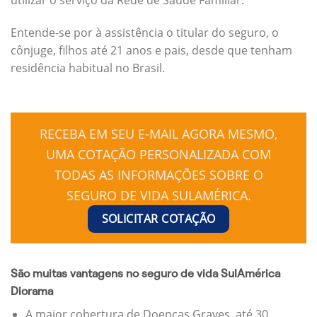
Entende-se por à assistência o titular do seguro, o
cônjuge, filhos até 21 anos e pais, desde que tenham
residência habitual no Brasil.
RECEBA EM SEU E-MAIL AGORA MESMO,
UMA COTAÇÃO PERSONALIZADA COM
TODAS AS INFORMAÇÕES SOBRE O
SEGURO DE VIDA SULAMÉRICA.
SOLICITAR COTAÇÃO
São muitas vantagens no seguro de vida SulAmérica
Diorama
A maior cobertura de Doenças Graves, até 30