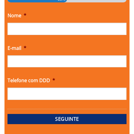
Nome
*
E-mail
*
Telefone com DDD
*