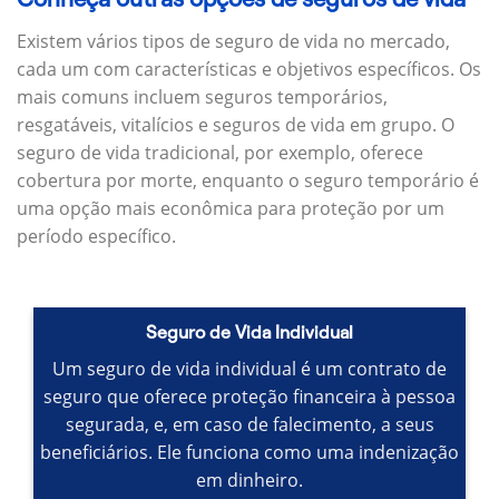
Existem vários tipos de seguro de vida no mercado,
cada um com características e objetivos específicos.
Os
mais comuns incluem seguros temporários,
resgatáveis, vitalícios e seguros de vida em grupo.
O
seguro de vida tradicional, por exemplo, oferece
cobertura por morte, enquanto o seguro temporário é
uma opção mais econômica para proteção por um
período específico.
Seguro de Vida Individual
Um seguro de vida individual é um contrato de
seguro que oferece proteção financeira à pessoa
segurada, e, em caso de falecimento, a seus
beneficiários.
Ele funciona como uma indenização
em dinheiro.