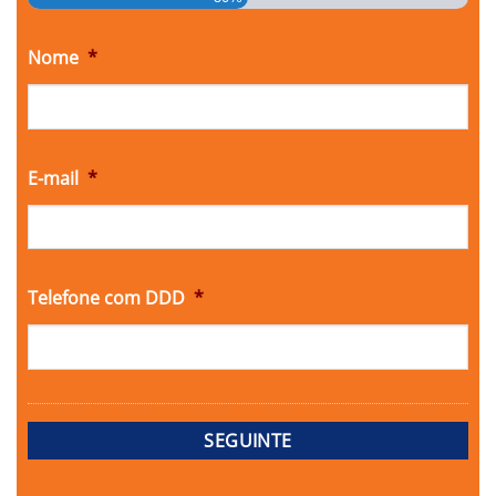
Nome
*
E-mail
*
Telefone com DDD
*