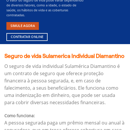
O valor do seguro de vida pode variar dependendo
de diversos fatores, como a idade, o estado de
saúde, os hábitos de vida e as coberturas
contratadas.
SIMULE AGORA
CONTRATAR ONLINE
Seguro de vida Sulamerica Individual Diamantino
O seguro de vida individual Sulamérica Diamantino é
um contrato de seguro que oferece proteção
financeira à pessoa segurada, e, em caso de
falecimento, a seus beneficiários.
Ele funciona como
uma indenização em dinheiro, que pode ser usada
para cobrir diversas necessidades financeiras.
Como funciona:
A pessoa segurada paga um prêmio mensal ou anual à