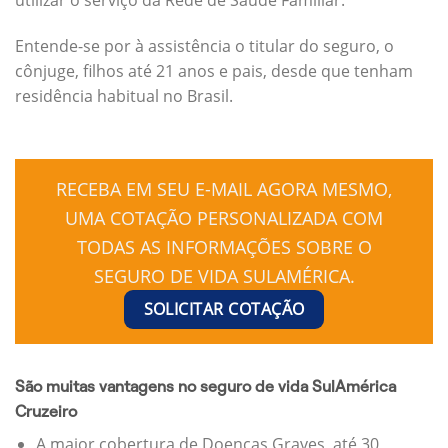
Entende-se por à assistência o titular do seguro, o
cônjuge, filhos até 21 anos e pais, desde que tenham
residência habitual no Brasil.
RECEBA EM SEU E-MAIL AGORA MESMO,
UMA COTAÇÃO PERSONALIZADA COM
TODAS AS INFORMAÇÕES SOBRE O
SEGURO DE VIDA SULAMÉRICA.
SOLICITAR COTAÇÃO
São muitas vantagens no seguro de vida SulAmérica
Cruzeiro
A maior cobertura de Doenças Graves, até 30