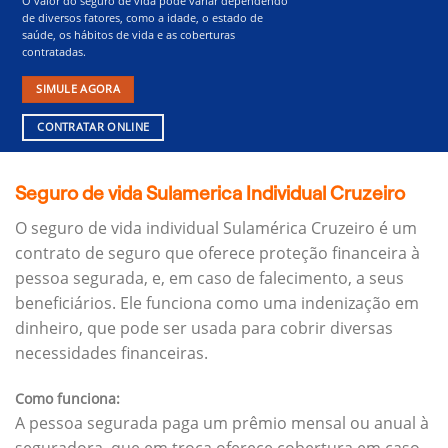
O valor do seguro de vida pode variar dependendo
de diversos fatores, como a idade, o estado de
saúde, os hábitos de vida e as coberturas
contratadas.
SIMULE AGORA
CONTRATAR ONLINE
Seguro de vida Sulamerica Individual Cruzeiro
O seguro de vida individual Sulamérica Cruzeiro é um
contrato de seguro que oferece proteção financeira à
pessoa segurada, e, em caso de falecimento, a seus
beneficiários.
Ele funciona como uma indenização em
dinheiro, que pode ser usada para cobrir diversas
necessidades financeiras.
Como funciona:
A pessoa segurada paga um prêmio mensal ou anual à