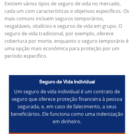
Existem vários tipos de seguro de vida no mercado,
cada um com características e objetivos específicos.
Os
mais comuns incluem seguros temporários,
resgatáveis, vitalícios e seguros de vida em grupo.
O
seguro de vida tradicional, por exemplo, oferece
cobertura por morte, enquanto o seguro temporário é
uma opção mais econômica para proteção por um
período específico.
Seguro de Vida Individual
Um seguro de vida individual é um contrato de
seguro que oferece proteção financeira à pessoa
segurada, e, em caso de falecimento, a seus
beneficiários.
Ele funciona como uma indenização
em dinheiro.