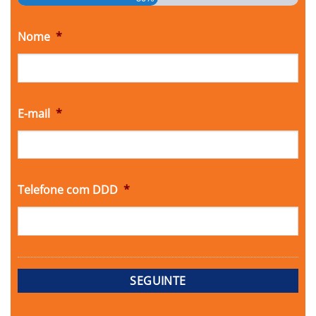
Nome
*
E-mail
*
Telefone com DDD
*