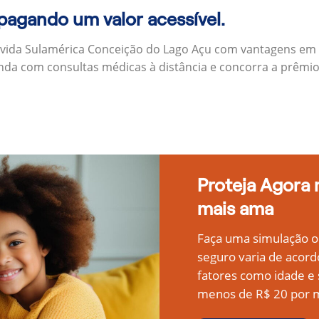
 pagando um valor acessível.
 vida Sulamérica Conceição do Lago Açu com vantagens em 
inda com consultas médicas à distância e concorra a prêmi
Proteja Agora
mais ama
Faça uma simulação on
seguro varia de acord
fatores como idade 
menos de R$ 20 por m