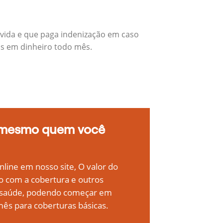
vida e que paga indenização em caso
os em dinheiro todo mês.
 mesmo quem você
line em nosso site, O valor do
o com a cobertura e outros
e saúde, podendo começar em
ês para coberturas básicas.