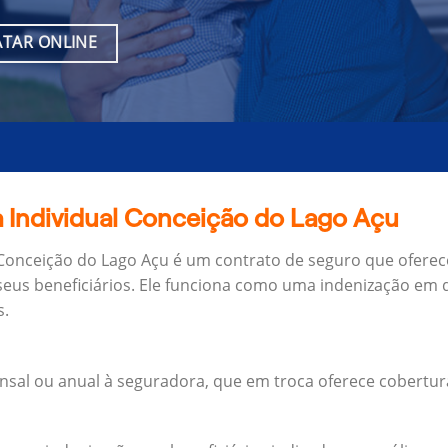
TAR ONLINE
a Individual Conceição do Lago Açu
 Conceição do Lago Açu é um contrato de seguro que oferec
seus beneficiários.
Ele funciona como uma indenização em d
s.
al ou anual à seguradora, que em troca oferece cobertur