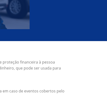
e proteção financeira à pessoa
inheiro, que pode ser usada para
a em caso de eventos cobertos pelo