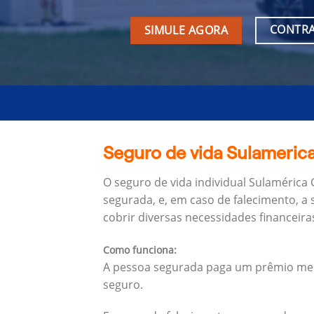
CONTRA
SIMULE AGORA
Seguro de vida Sulameric
O seguro de vida individual Sulamérica
segurada, e, em caso de falecimento, a 
cobrir diversas necessidades financeira
Como funciona:
A pessoa segurada paga um prêmio mens
seguro.