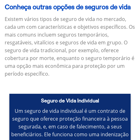
Conheça outras opções de seguros de vida
Existem vários tipos de seguro de vida no mercado,
cada um com características e objetivos específicos.
Os
mais comuns incluem seguros temporários,
resgatáveis, vitalícios e seguros de vida em grupo.
O
seguro de vida tradicional, por exemplo, oferece
cobertura por morte, enquanto o seguro temporário é
uma opção mais econômica para proteção por um
período específico.
Seguro de Vida Individual
Um seguro de vida individual é um contrato de
seguro que oferece proteção financeira à pessoa
segurada, e, em caso de falecimento, a seus
beneficiários.
Ele funciona como uma indenização