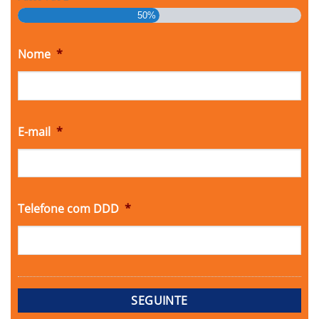
50%
Nome
*
E-mail
*
Telefone com DDD
*