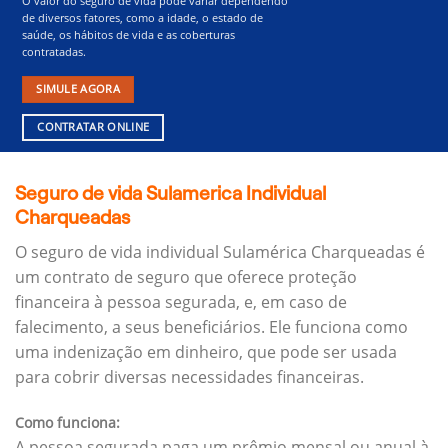
O valor do seguro de vida pode variar dependendo
de diversos fatores, como a idade, o estado de
saúde, os hábitos de vida e as coberturas
contratadas.
SIMULE AGORA
CONTRATAR ONLINE
Seguro de vida Sulamerica Individual
Charqueadas
O seguro de vida individual Sulamérica Charqueadas é
um contrato de seguro que oferece proteção
financeira à pessoa segurada, e, em caso de
falecimento, a seus beneficiários.
Ele funciona como
uma indenização em dinheiro, que pode ser usada
para cobrir diversas necessidades financeiras.
Como funciona:
A pessoa segurada paga um prêmio mensal ou anual à