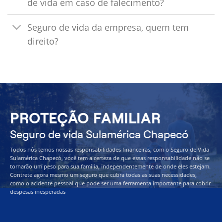
de vida em caso de falecimento?
Seguro de vida da empresa, quem tem
direito?
PROTEÇÃO FAMILIAR
Seguro de vida Sulamérica Chapecó
Todos nós temos nossas responsabilidades financeiras, com o Seguro de Vida
Sulamérica Chapecó, você tem a certeza de que essas responsabilidade não se
tornarão um peso para sua família, independentemente de onde eles estejam.
Contrete agora mesmo um seguro que cubra todas as suas necessidades,
como o acidente pessoal que pode ser uma ferramenta importante para cobrir
despesas inesperadas