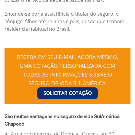
Entende-se por à assistência o titular do seguro, o
cônjuge, filhos até 21 anos e pais, desde que tenham
residência habitual no Brasil.
RECEBA EM SEU E-MAIL AGORA MESMO,
UMA COTAÇÃO PERSONALIZADA COM
TODAS AS INFORMAÇÕES SOBRE O
SEGURO DE VIDA SULAMÉRICA.
SOLICITAR COTAÇÃO
São muitas vantagens no seguro de vida SulAmérica
Chapecó
A maior cobertura de Doenças Graves, até 30