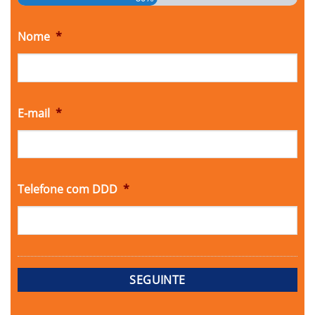
Nome
*
E-mail
*
Telefone com DDD
*