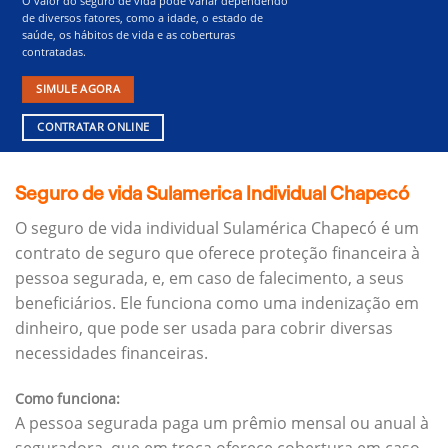
O valor do seguro de vida pode variar dependendo
de diversos fatores, como a idade, o estado de
saúde, os hábitos de vida e as coberturas
contratadas.
SIMULE AGORA
CONTRATAR ONLINE
Seguro de vida Sulamerica Individual Chapecó
O seguro de vida individual Sulamérica Chapecó é um
contrato de seguro que oferece proteção financeira à
pessoa segurada, e, em caso de falecimento, a seus
beneficiários.
Ele funciona como uma indenização em
dinheiro, que pode ser usada para cobrir diversas
necessidades financeiras.
Como funciona:
A pessoa segurada paga um prêmio mensal ou anual à