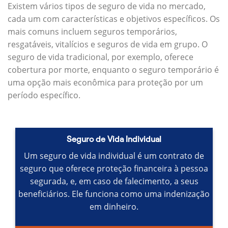
Existem vários tipos de seguro de vida no mercado,
cada um com características e objetivos específicos.
Os
mais comuns incluem seguros temporários,
resgatáveis, vitalícios e seguros de vida em grupo.
O
seguro de vida tradicional, por exemplo, oferece
cobertura por morte, enquanto o seguro temporário é
uma opção mais econômica para proteção por um
período específico.
Seguro de Vida Individual
Um seguro de vida individual é um contrato de
seguro que oferece proteção financeira à pessoa
segurada, e, em caso de falecimento, a seus
beneficiários.
Ele funciona como uma indenização
em dinheiro.