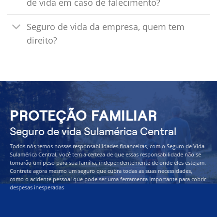
de vida em caso de falecimento?
Seguro de vida da empresa, quem tem
direito?
PROTEÇÃO FAMILIAR
Seguro de vida Sulamérica Central
Todos nós temos nossas responsabilidades financeiras, com o Seguro de Vida
Sulamérica Central, você tem a certeza de que essas responsabilidade não se
tornarão um peso para sua família, independentemente de onde eles estejam.
Contrete agora mesmo um seguro que cubra todas as suas necessidades,
como o acidente pessoal que pode ser uma ferramenta importante para cobrir
despesas inesperadas