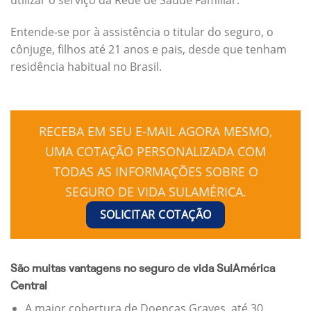
Entende-se por à assistência o titular do seguro, o
cônjuge, filhos até 21 anos e pais, desde que tenham
residência habitual no Brasil.
RECEBA EM SEU E-MAIL AGORA MESMO,
UMA COTAÇÃO PERSONALIZADA COM
TODAS AS INFORMAÇÕES SOBRE O
SEGURO DE VIDA SULAMÉRICA.
SOLICITAR COTAÇÃO
São muitas vantagens no seguro de vida SulAmérica
Central
A maior cobertura de Doenças Graves, até 30