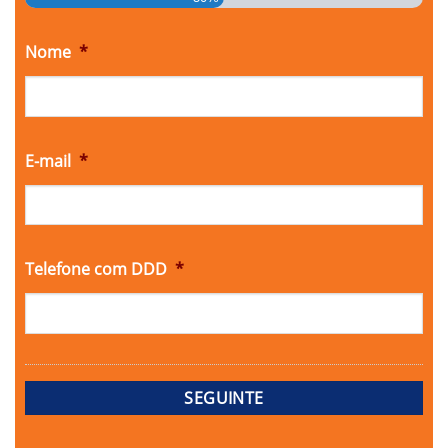
Nome
*
E-mail
*
Telefone com DDD
*