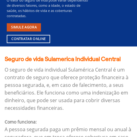
O valor do seguro de vida pode variar dependendo
de diversos fatores, como a idade, o estado de
saúde, os hábitos de vida e as coberturas
contratadas.
SIMULE AGORA
CONTRATAR ONLINE
Seguro de vida Sulamerica Individual Central
O seguro de vida individual Sulamérica Central é um
contrato de seguro que oferece proteção financeira à
pessoa segurada, e, em caso de falecimento, a seus
beneficiários.
Ele funciona como uma indenização em
dinheiro, que pode ser usada para cobrir diversas
necessidades financeiras.
Como funciona:
A pessoa segurada paga um prêmio mensal ou anual à