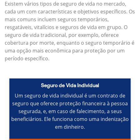
Existem vários tipos de seguro de vida no mercado,
cada um com características e objetivos específicos.
Os
mais comuns incluem seguros temporários,
resgatáveis, vitalícios e seguros de vida em grupo.
O
seguro de vida tradicional, por exemplo, oferece
cobertura por morte, enquanto o seguro temporário é
uma opção mais econômica para proteção por um
período específico.
Seguro de Vida Individual
Um seguro de vida individual é um contrato de
seguro que oferece proteção financeira à pessoa
segurada, e, em caso de falecimento, a seus
beneficiários.
Ele funciona como uma indenização
em dinheiro.